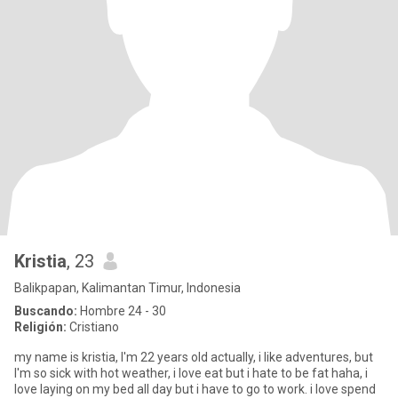
Kristia
, 23
Balikpapan, Kalimantan Timur, Indonesia
Buscando:
Hombre 24 - 30
Religión:
Cristiano
my name is kristia, I'm 22 years old actually, i like adventures, but
I'm so sick with hot weather, i love eat but i hate to be fat haha, i
love laying on my bed all day but i have to go to work. i love spend