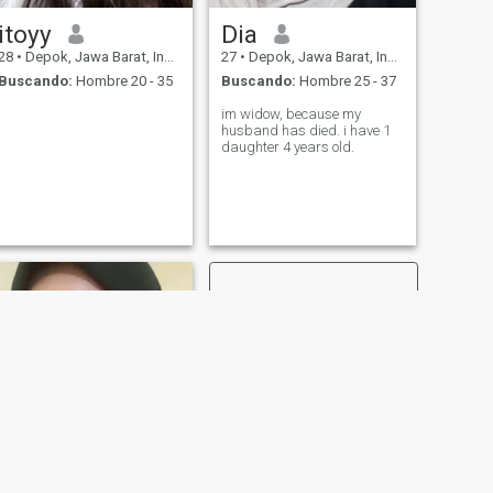
itoyy
Dia
28
•
Depok, Jawa Barat, Indonesia
27
•
Depok, Jawa Barat, Indonesia
Buscando:
Hombre 20 - 35
Buscando:
Hombre 25 - 37
im widow, because my
husband has died. i have 1
daughter 4 years old.
SIGUIENTE