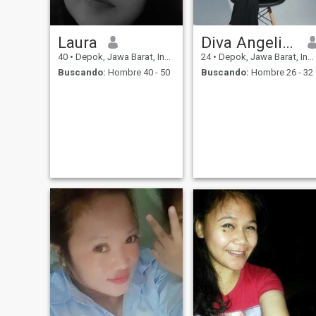
drama! Me gusta sonreír,
reír y hacer una broma. Esto
malhumorado a veces y soy
Laura
Diva Angelina
desordenado jajaja. Sé
amable conmigo y seré más
40
•
Depok, Jawa Barat, Indonesia
24
•
Depok, Jawa Barat, Indonesia
agradable contigo 😊😊
Buscando:
Hombre 40 - 50
Buscando:
Hombre 26 - 32