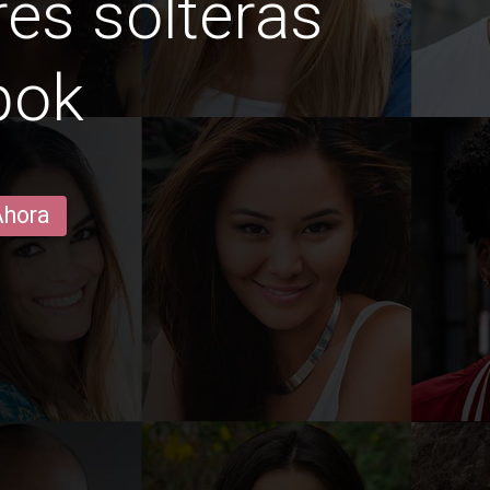
es solteras
pok
Ahora