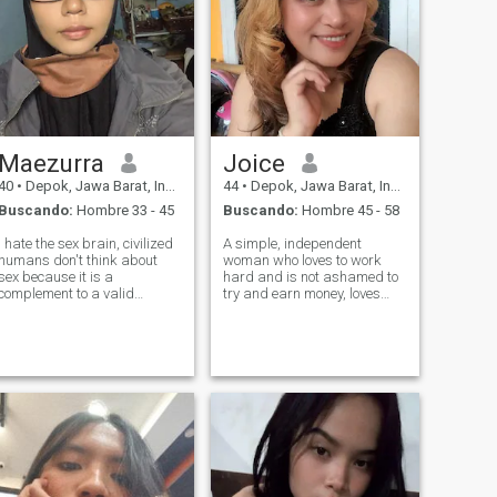
Maezurra
Joice
40
•
Depok, Jawa Barat, Indonesia
44
•
Depok, Jawa Barat, Indonesia
Buscando:
Hombre 33 - 45
Buscando:
Hombre 45 - 58
I hate the sex brain, civilized
A simple, independent
humans don't think about
woman who loves to work
sex because it is a
hard and is not ashamed to
complement to a valid
try and earn money, loves
marriage in the eyes of Allah
children and family, and
. I am a very friendly and
during her free time she
sociable introvert. A lover of
enjoys attending spiritual
the universe and a social
activities at church, likes to
activist always trying to be
exercise, jog, cook and enjoy
the best
holidays with