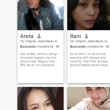
Areta
Rani
26
•
Depok, Jawa Barat, Indonesia
34
•
Depok, Jawa Barat, Indonesia
Buscando:
Hombre 23 - 49
Buscando:
Hombre 36 - 45
Soy modelo, artista y tengo
As an INFJ, I strive to treat
mi propio negocio. soy una
everyone with respect and
típica mujer alegre y muy
sincerity. I feel most at ease
feliz de ver a mi persona
around people whose values
más cercana yum. soy una
and principles align with
chica común, una
mine, because that is where
secuestradora de niños y
trust and genuine connection
animales, no soy el tipo de
can naturally grow. I’m not
mujer loca por los tesoros,
someone who shares a lot
soy una mujer muy leal a un
compañero. quiero tener un
compañero que pueda
enseñarme nuevos idiomas,
cocinar y así sucesivamente.
quiero tener un compañero
que sea paciente para mí en