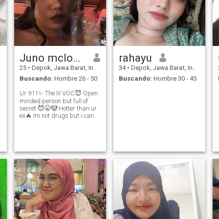
más allá de eso no puedo
vivir sin sonreír y reír y me
gusta hacer felices a los
demás; mi corazón es cálido
y amable y siempre trato a
la gente de la mejor manera.
Juno mclouise
rahayu
25
•
Depok, Jawa Barat, Indonesia
34
•
Depok, Jawa Barat, Indonesia
Buscando:
Hombre 26 - 50
Buscando:
Hombre 30 - 45
Ur 911✨ The lil VOC😈 Open
minded person but full of
secret 😈🤫🤡 Hotter than ur
ex🔥 Im not drugs but i can
make u addicted😌
,