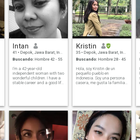
Intan
Kristin
41
•
Depok, Jawa Barat, Indonesia
35
•
Depok, Jawa Barat, Indonesia
Buscando:
Hombre 42 - 55
Buscando:
Hombre 28 - 45
I’m a 42-year-old
Hola, soy Kristin de un
independent woman with two
pequeño pueblo en
wonderful children. I have a
Indonesia. Soy una persona
stable career and a good life,
casera, me gusta la familia
but I believe life is more
(orientada a la familia). Soy
meaningful when shared
soltero, nunca he estado
with someone special. I’m
casado y no tengo hijos. Es
caring, loyal, and grounded. I
por mi ansiedad social,
value honesty, kindness, and
tengo problemas de
someone
confianza con el amor así
que no soy fácil de enamorar.
Nunca estuve activa con
citas o tratando de conocer a
un hombre. Podrías decir
que soy una chica tímida
(persona introvertida). pero