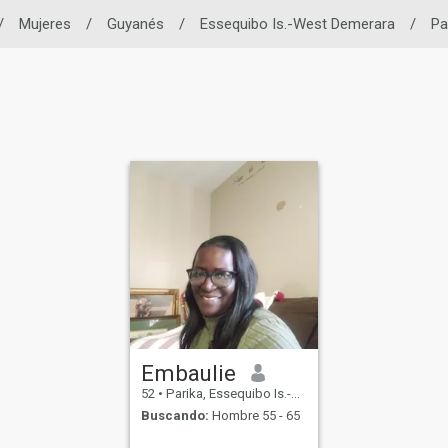
/
Mujeres
/
Guyanés
/
Essequibo Is.-West Demerara
/
Pa
Embaulie
52
•
Parika, Essequibo Is.-West Demerara, Guyana
Buscando:
Hombre 55 - 65