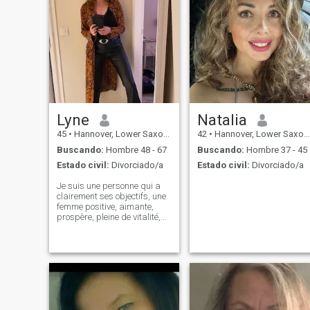
Lyne
Natalia
45
•
Hannover, Lower Saxony, Alemania
42
•
Hannover, Lower Saxony, Alemania
Buscando:
Hombre 48 - 67
Buscando:
Hombre 37 - 45
Estado civil:
Divorciado/a
Estado civil:
Divorciado/a
Je suis une personne qui a
clairement ses objectifs, une
femme positive, aimante,
prospère, pleine de vitalité,
capable de réaliser ses
objectifs, c'est pourquoi elle
recherche quelqu'un qui
puisse être à mon niveau, qui
n'ait pas peur d'avoir une fe