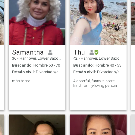
Samantha
Thu
36
•
Hannover, Lower Saxony, Alemania
42
•
Hannover, Lower Saxony, Alemania
Buscando:
Hombre 50 - 70
Buscando:
Hombre 40 - 55
Estado civil:
Divorciado/a
Estado civil:
Divorciado/a
más tarde
A cheerful, funny, sincere,
kind, family-loving person