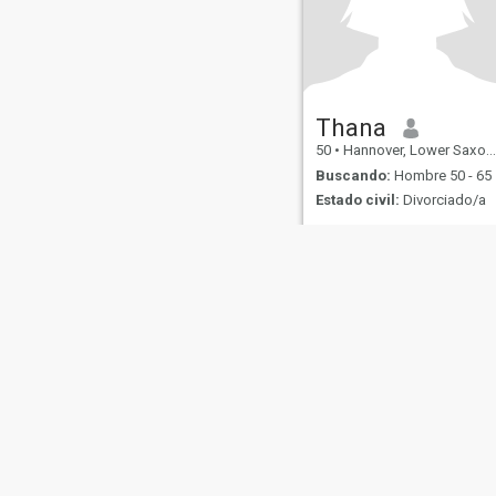
Thana
50
•
Hannover, Lower Saxony, Alemania
Buscando:
Hombre 50 - 65
Estado civil:
Divorciado/a
"If you just looking for fun
please another station 🚉 " ""
I'm 46years "" Deutsch
Spreche kann ich ja, bei
lesen und schreiben kein
Problem. I'm a single mom
now my children are all
grown up and I want to
spend the rest of my life with
someone., I l
Sobre Nosotros
Contáctenos
Historias Exitosas
Términos 
This website is operated by D