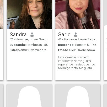
Sandra
Sarie
52
•
Hannover, Lower Saxony, Alemania
41
•
Hannover, Lower Saxony, Alemania
Buscando:
Hombre 30 - 55
Buscando:
Hombre 50 - 55
Estado civil:
Divorciado/a
Estado civil:
Divorciado/a
Fácil de estar con pero
impaciente No me gusta
esperar demasiado tiempo
No salgo tanto. Me gusta
escuchar música También
me gusta cocinar y probar
diferentes cosas que todavía
no sé.