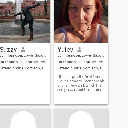
Suzzy
Yuley
55
•
Hannover, Lower Saxony, Alemania
55
•
Hannover, Lower Saxony, Alemania
Buscando:
Hombre 55 - 85
Buscando:
Hombre 55 - 65
Estado civil:
Divorciado/a
Estado civil:
Divorciado/a
I'll just say hello. I'm 62 and
live in Germany. I don't speak
English very well, which I'm
sorry about, but I'm learning
it, and I hope you don't mind.
I'm looking for the man I can
spend the rest of my life with.
I'm unattached and free, and
I can