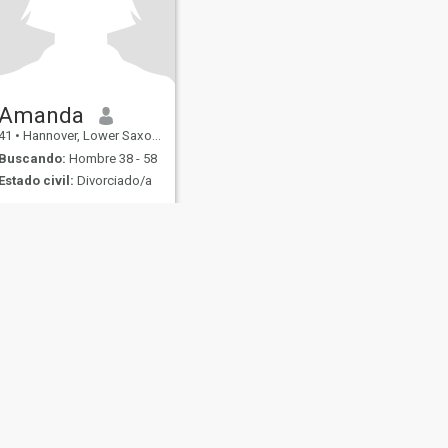
Amanda
41
•
Hannover, Lower Saxony, Alemania
Buscando:
Hombre 38 - 58
Estado civil:
Divorciado/a
Je suis Chrestienne
s
Seguridad en Citas
Mapa del Sitio
Normas de la Comunidad
107, USA, reg. number 5529030.