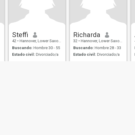
Steffi
Richarda
42
•
Hannover, Lower Saxony, Alemania
32
•
Hannover, Lower Saxony, Alemania
Buscando:
Hombre 30 - 55
Buscando:
Hombre 28 - 33
Estado civil:
Divorciado/a
Estado civil:
Divorciado/a
Me gusta conocer gente
nueva y divertida
de Uso
Política de Devoluciones
Política de privacidad
Política de cookie
IL MIL, INC. located at 200 Townsend St., Unit 43, San Francisco CA 94