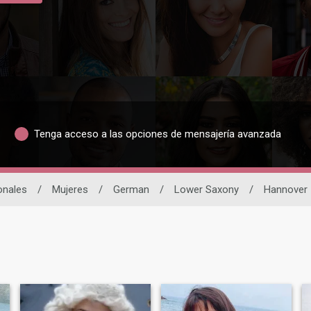
Tenga acceso a las opciones de mensajería avanzada
onales
/
Mujeres
/
German
/
Lower Saxony
/
Hannover