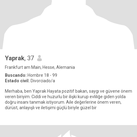
Yaprak
, 37
Frankfurt am Main, Hesse, Alemania
Buscando:
Hombre 18 - 99
Estado civil:
Divorciado/a
Merhaba, ben Yaprak Hayata pozitif bakan, saygı ve güvene önem
veren biriyim. Ciddi ve huzurlu bir ilişki kurup evliliğe giden yolda
doğru insanı tanımak istiyorum. Aile değerlerine önem veren,
dürüst, anlayışlı ve iletişimi güçlü biriyle güzel bir