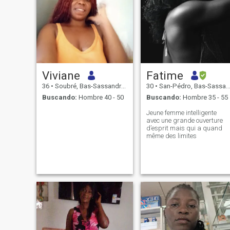
Viviane
Fatime
36
•
Soubré, Bas-Sassandra, Costa de Marfil
30
•
San-Pédro, Bas-Sassandra, Costa de Marfil
Buscando:
Hombre 40 - 50
Buscando:
Hombre 35 - 55
Jeune femme intelligente
avec une grande ouverture
d’esprit mais qui a quand
même des limites