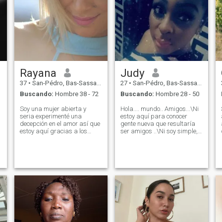
Rayana
Judy
37
•
San-Pédro, Bas-Sassandra, Costa de Marfil
27
•
San-Pédro, Bas-Sassandra, Costa de Marfil
Buscando:
Hombre 38 - 72
Buscando:
Hombre 28 - 50
Soy una mujer abierta y
Hola.... mundo.. Amigos...\Ni
seria experimenté una
estoy aquí para conocer
decepción en el amor así que
gente nueva que resultaría
estoy aquí gracias a los
ser amigos ..\Ni soy simple,
consejos de un amigo que
humilde y suave por
tuvo la suerte de conocer a un
naturaleza también persona
hombre sincero y también
que cuida ..\Ni estoy
ambos tenían el mismo
disfrutando de mi vida de
deseo de estar juntos, así
una manera dulce, sencilla
que estoy allí para probar
..\Ni amo a mi familia y a
besos de suerte a ustedes
Dios... Have un buen día...
que me leen ahora!!!!
Manténgase sano y
tranquilo.. 🙏❤️🌹. No hay
extraños aquí; solo amigos
que no has conocido todavía.