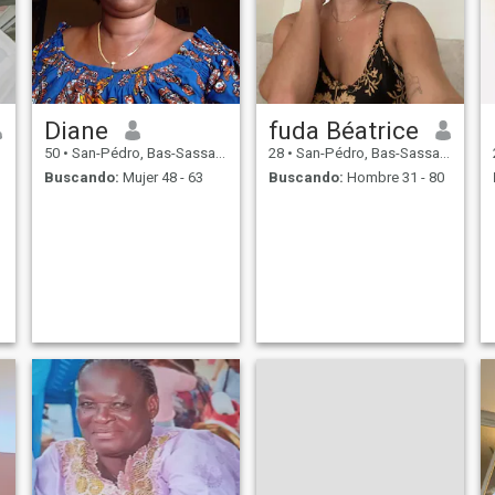
Estoy en esta aplicación
porque...... \N Necesito gente
para hablar. Necesito
amigos. Necesito a alguien
que comparta mis
sentimientos.
Diane
fuda Béatrice
50
•
San-Pédro, Bas-Sassandra, Costa de Marfil
28
•
San-Pédro, Bas-Sassandra, Costa de Marfil
Buscando:
Mujer 48 - 63
Buscando:
Hombre 31 - 80