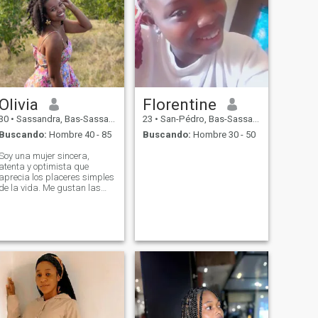
Olivia
Florentine
30
•
Sassandra, Bas-Sassandra, Costa de Marfil
23
•
San-Pédro, Bas-Sassandra, Costa de Marfil
Buscando:
Hombre 40 - 85
Buscando:
Hombre 30 - 50
Soy una mujer sincera,
atenta y optimista que
aprecia los placeres simples
de la vida. Me gustan las
conversaciones
enriquecedoras, los
momentos de complicidad y
las personas que saben
mantenerse auténticas.
Estoy aquí con la esperanza
de conocer a un hombre serio
con quien compartir una
hermosa historia basada en
la confianza, el respeto y el
afecto.