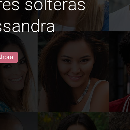
es solteras
ssandra
Ahora