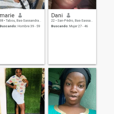
marie
Dani
38
•
Tabou, Bas-Sassandra, Costa de Marfil
22
•
San-Pédro, Bas-Sassandra, Costa de Marfil
Buscando:
Hombre 39 - 59
Buscando:
Mujer 27 - 46