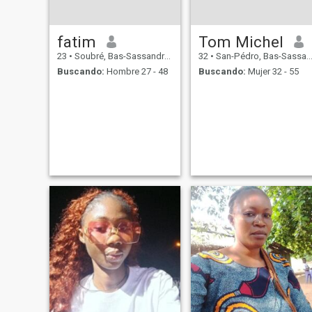
fatim
Tom Michel
23
•
Soubré, Bas-Sassandra, Costa de Marfil
32
•
San-Pédro, Bas-Sassandra, Costa de Marfil
Buscando:
Hombre 27 - 48
Buscando:
Mujer 32 - 55