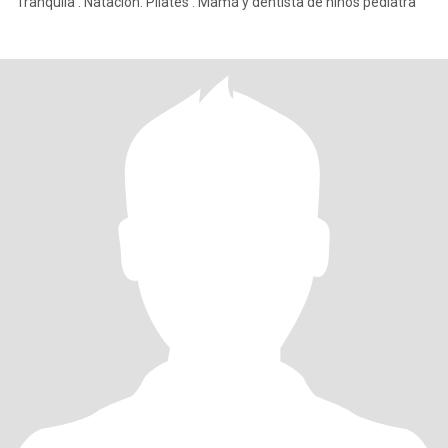
Tranquila . Natacion. Pilates . Mamá y dentista de niños pediatra