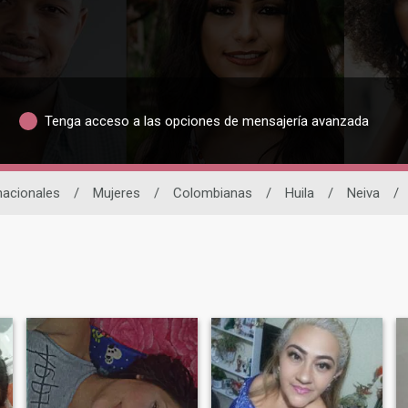
Tenga acceso a las opciones de mensajería avanzada
nacionales
/
Mujeres
/
Colombianas
/
Huila
/
Neiva
/