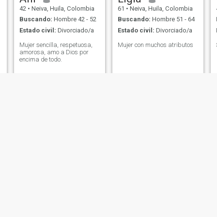
42
•
Neiva, Huila, Colombia
61
•
Neiva, Huila, Colombia
Buscando:
Hombre 42 - 52
Buscando:
Hombre 51 - 64
Estado civil:
Divorciado/a
Estado civil:
Divorciado/a
Mujer sencilla, respetuosa,
Mujer con muchos atributos
amorosa, amo a Dios por
encima de todo.
Jimenas
Johana
44
•
Neiva, Huila, Colombia
38
•
Neiva, Huila, Colombia