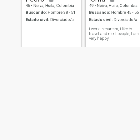
46
•
Neiva, Huila, Colombia
49
•
Neiva, Huila, Colombia
Buscando:
Hombre 38 - 51
Buscando:
Hombre 45 - 55
Estado civil:
Divorciado/a
Estado civil:
Divorciado/a
I work in tourism, I like to
travel and meet people, I am
very happy
Luz
48
•
Neiva, Huila, Colombia