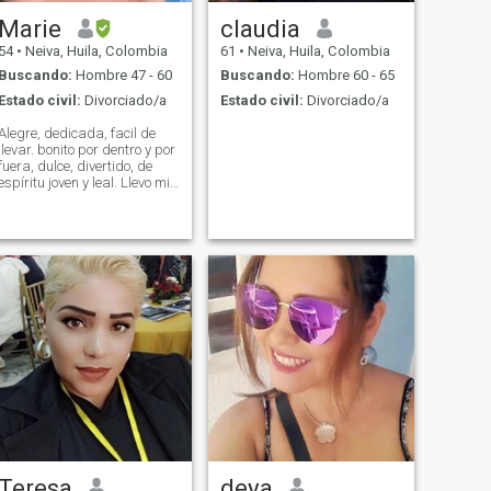
Marie
claudia
54
•
Neiva, Huila, Colombia
61
•
Neiva, Huila, Colombia
Buscando:
Hombre 47 - 60
Buscando:
Hombre 60 - 65
Estado civil:
Divorciado/a
Estado civil:
Divorciado/a
legre, dedicada, facil de
levar. bonito por dentro y por
fuera, dulce, divertido, de
espíritu joven y leal. Llevo mi
ida con tranquilidad con lo
que tiene. No quiero juegos.
No me gustan los tatuajes
Teresa
deya