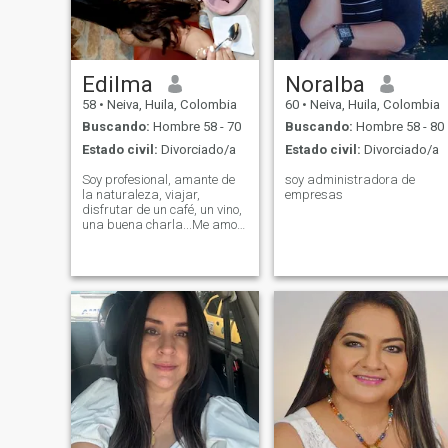
find an excellent, loving
husband , he values ​​me,
respects me, compassionate,
I am a serious, loving
woman, I really like the family
environment, share
Edilma
Noralba
everything as a family, I am
58
•
Neiva, Huila, Colombia
60
•
Neiva, Huila, Colombia
an organized, clean,
pampered woman, since I
Buscando:
Hombre 58 - 70
Buscando:
Hombre 58 - 80
was a teenager I had
Estado civil:
Divorciado/a
Estado civil:
Divorciado/a
wanted to marry a good
husband, but it has not
Soy profesional, amante de
soy administradora de
worked, I hope that this time
la naturaleza, viajar,
empresas
God in his infinite mercy
disfrutar de un café, un vino,
grants me an excellent
una buena charla...Me amo y
husband, to love him, respect
tengo todas las cualidades
him, take care of him,
para enamorar!
pamper him