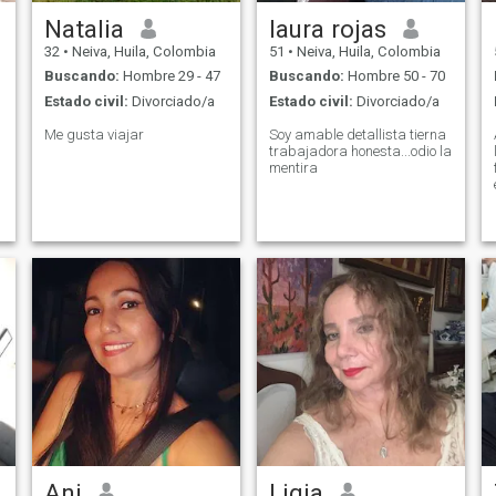
Natalia
laura rojas
32
•
Neiva, Huila, Colombia
51
•
Neiva, Huila, Colombia
Buscando:
Hombre 29 - 47
Buscando:
Hombre 50 - 70
Estado civil:
Divorciado/a
Estado civil:
Divorciado/a
Me gusta viajar
Soy amable detallista tierna
A
trabajadora honesta...odio la
l
mentira
v
Ani
Ligia