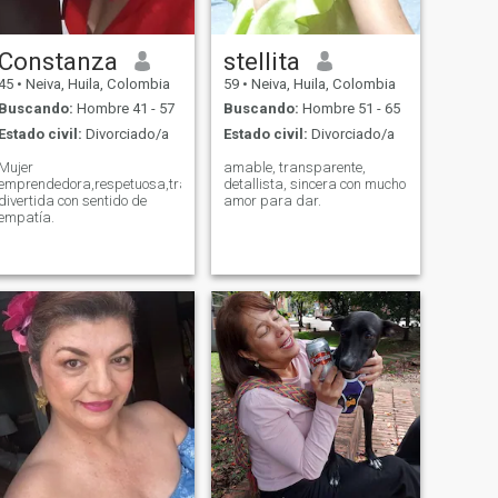
Constanza
stellita
45
•
Neiva, Huila, Colombia
59
•
Neiva, Huila, Colombia
Buscando:
Hombre 41 - 57
Buscando:
Hombre 51 - 65
Estado civil:
Divorciado/a
Estado civil:
Divorciado/a
Mujer
amable, transparente,
emprendedora,respetuosa,trabajadora,
detallista, sincera con mucho
divertida con sentido de
amor para dar.
empatía.