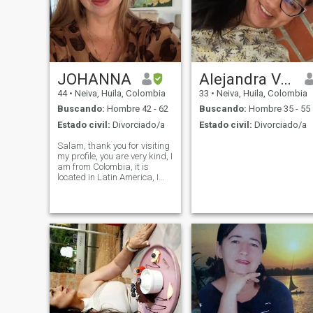
JOHANNA
Alejandra Valenzuela
44
•
Neiva, Huila, Colombia
33
•
Neiva, Huila, Colombia
Buscando:
Hombre 42 - 62
Buscando:
Hombre 35 - 55
Estado civil:
Divorciado/a
Estado civil:
Divorciado/a
Salam, thank you for visiting
my profile, you are very kind, I
am from Colombia, it is
located in Latin America, I
speak Spanish and I
understand a little written
English, and I also write a
little English, I do not have
good English pronunciation, I
am divorced, I really like the
Muslim culture, the way they
love their wives, respect
them, value them, and they
are also an important pillar
in the family, I wish to find
and may Allah bless me to