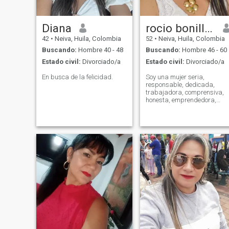
Diana
rocio bonilla bonilla
42
•
Neiva, Huila, Colombia
52
•
Neiva, Huila, Colombia
Buscando:
Hombre 40 - 48
Buscando:
Hombre 46 - 60
Estado civil:
Divorciado/a
Estado civil:
Divorciado/a
En busca de la felicidad.
Soy una mujer seria,
responsable, dedicada,
trabajadora, comprensiva,
honesta, emprendedora,
sonriente con muchos sueños
por cumplir.