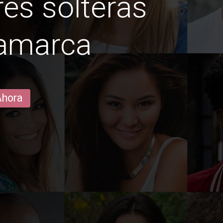
es solteras
namarca
Ahora