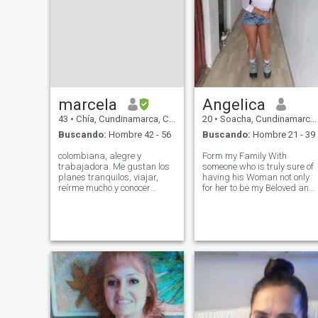
marcela
Angelica
43
•
Chía, Cundinamarca, Colombia
20
•
Soacha, Cundinamarca, Colombia
Buscando:
Hombre 42 - 56
Buscando:
Hombre 21 - 39
colombiana, alegre y
Form my Family With
trabajadora. Me gustan los
someone who is truly sure of
planes tranquilos, viajar,
having his Woman not only
reírme mucho y conocer
for her to be my Beloved and
personas con buena energía.
respected that we are both
Valoro la sinceridad, el
only one for the other only
respeto y las conversaciones
Progressing and prospering
que fluyen natural. Disfruto
a lot That patience is the
tanto salir como quedarme
virtue of the wise Being totall
en casa viendo
satisfied that I know that my
Family will be very well in
every way they want to Go on
the path of the Almighty God
Jesus Christ