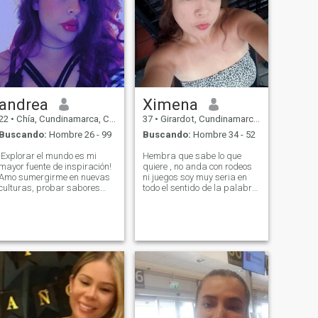
andrea
Ximena
22
•
Chía, Cundinamarca, Colombia
37
•
Girardot, Cundinamarca, Colombia
Buscando:
Hombre 26 - 99
Buscando:
Hombre 34 - 52
¡Explorar el mundo es mi
Hembra que sabe lo que
mayor fuente de inspiración!
quiere , no anda con rodeos
Amo sumergirme en nuevas
ni juegos soy muy seria en
culturas, probar sabores
todo el sentido de la palabra
auténticos y vivir aventuras
.. me encanta viajar
emocionantes. Desde las
compartir en familia, tomar
montañas hasta las playas,
café , salir a bailar tomar
siempre estoy lista para
ocasionalmente me encantan
descubrir algo nuevo. Mi
los detalles ! y creo que para
corazón late más fuerte
que se esté emocionalmente
cuando estoy en la
bien hay que tener
búsqueda de emociones
estabilidad económica... soy
extremas. Los deportes
muy detallista ... si me das el
extremos son mi manera de
💯% te doy el 200 doy más de
desafiar mis límites y sentir
lo que recibo .. pero si no hay
la verdadera libertad. Nunca
interés ya me olvidó.