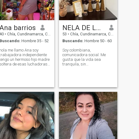
Ana barrios
NELA DE LA CRUZ
40
•
Chía, Cundinamarca, Colombia
53
•
Chía, Cundinamarca, Colombia
Buscando:
Hombre 35 - 52
Buscando:
Hombre 50 - 60
hola me llamo Ana soy
Soy colombiana,
trabajadora independiente
comunicadora social. Me
tengo un hermoso hijo madre
gusta que la vida sea
soltera de esas luchadoras
tranquila, sin
inalcanzable que no se
complicaciones. Compartirle
rinden ante nada la verdad
a las personas a mi
espero conseguir a esa
alrededor mi cariño y
persona que sí quiera una
admiración. Me encanta
relación estable y que este
descubrir nuevas cosas y
dispuesto aguantar mis
lugares, viajar, visitar, valoro
risas, mis virtudes y mis
la familia. Me gusta viajar,
defectos soy clara con las
montar a caballo
personas por qué me gustan
que conmigo lo sean en fin
como toda colombiana y más
si es barranquillera como lo
soy yo