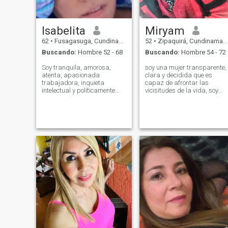
BONITAS Y DEJAR QUE EL
VIENTO NOS DESPEINE
Isabelita
Miryam
62
•
Fusagasuga, Cundinamarca, Colombia
52
•
Zipaquirá, Cundinamarca, Colombia
Buscando:
Hombre 52 - 68
Buscando:
Hombre 54 - 72
Soy tranquila, amorosa,
soy una mujer transparente,
atenta, apasionada
clara y decidida que es
trabajadora, inquieta
capaz de afrontar las
intelectual y políticamente
vicisitudes de la vida, soy
sensible a las causas
una mujer romántica y
sociales Pinto, nado, cocino y
apasionada que esta
me encanta observar,
dispuesta a construir un
decorar, me gusta el orden y
futuro bueno y triunfante,
la limpieza sin ser maniaca,
dispongo de ser empática y
me gusta viajar, el buen cine,
buena persona incluyendo d
la buena música, la danza,
interpersonalmente ser muy
la pintura y reír.
correcta y enfocada en vivir
momentos de verdadera
felicidad y romanticismo con
un hombre que posea
madures y que también vea
un futuro en los dos y nos
apoyemos a corregir
nuestros defectos.