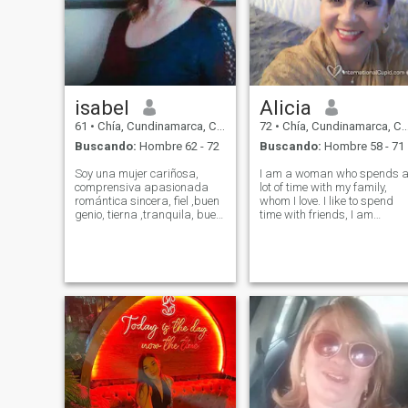
isabel
Alicia
61
•
Chía, Cundinamarca, Colombia
72
•
Chía, Cundinamarca, Colombia
Buscando:
Hombre 62 - 72
Buscando:
Hombre 58 - 71
Soy una mujer cariñosa,
I am a woman who spends 
comprensiva apasionada
lot of time with my family,
romántica sincera, fiel ,buen
whom I love. I like to spend
genio, tierna ,tranquila, buen
time with friends, I am
sentido del humor. Respeto
sociable, I like to enjoy a goo
comunicación y amor sin
meal with a good wine, I like
dramas Me gusta viajar en
to cook. I am a homebody, I
la playa o la montaña
enjoy my house, I go to the
.Construir una relacion
beach, I go to the gym, I like
basada en amor y
to exercise, I like to go out
sinceridad .Me encanta el
dancing, to restaurants, to
arte en todas sus versiones
travel, to read, I like flowers,
.Disfruto mucho de las
plants. I am catholic and
caminatas por la naturaleza
spiritual.
Tomar fotos del medio
ambiente . y con un corazón
lleno de amor para dar y
recibir. Practico ejercicio a