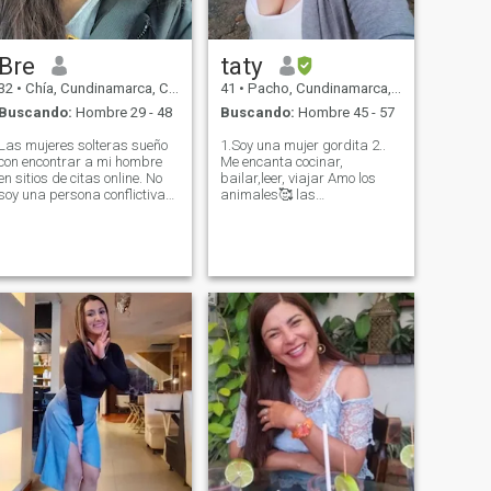
Bre
taty
32
•
Chía, Cundinamarca, Colombia
41
•
Pacho, Cundinamarca, Colombia
Buscando:
Hombre 29 - 48
Buscando:
Hombre 45 - 57
Las mujeres solteras sueño
1.Soy una mujer gordita 2..
con encontrar a mi hombre
Me encanta cocinar,
en sitios de citas online. No
bailar,leer, viajar Amo los
soy una persona conflictiva
animales🥰 las
sino sociable, hogareña y me
conversaciónes interesantes
encantan las reuniones
y un buen ☕️ 3.NO tengo hot
acogedoras en casa. Me
line ,entonces fíjate bien NO
gusta consentir a mi futuro
me gustan las
hombre con unas deliciosas
conversaciones sexuales NO
cenas románticas. Estoy
soy prepago Si no cuentan
dispuesto a hacer
con fotos en sus perfiles y
concesiones y siempre
fotos reales no insistan
encontraré un enfoque y
gracias
escucharé. Quiero lo mismo
en relación conmigo mismo.
Me encanta cuidarme y mi
cuerpo, me encanta usar
perfume. Me gusta sentirme
a mí misma y mi feminidad,
soy elegante y tengo una
energía seductora especial,
sé y siento que