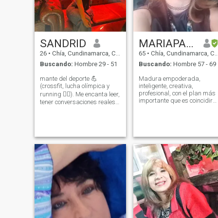
diario . Mis fotos son
actuales
SANDRID
MARIAPANELA
26
•
Chía, Cundinamarca, Colombia
65
•
Chía, Cundinamarca, Colombia
Buscando:
Hombre 29 - 51
Buscando:
Hombre 57 - 69
mante del deporte 💪
Madura empoderada,
(crossfit, lucha olímpica y
inteligente, creativa,
profesional, con el plan más
running 🏃‍♀️). Me encanta leer,
importante que es coincidir
tener conversaciones reales y
con alguien serio, respetuoso
compartir momentos con
y veraz, que considere este
personas auténticas. Soy de
medio una hermosa
sentimientos genuinos, valoro
oportunidad para encontrar
la honestidad y el respeto
con quien vivir los días más
por encima de todo. Estoy en
lindos de la vida que son los
constante crecimiento
que faltan por bailar, viajar,
personal .
caminar, reír, dejando que la
vida nos despeine, luchando
por el ser mejor persona
buscando la felicidad,
TRANQUILIDAD Y CALMA
PARA ESTA LINDA ETAPA DE
LA VIDA, EN PAREJA DEBE
SER LA MEJOR ÉPOCA Y
HACER QUE PASEN COSAS