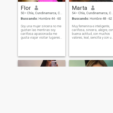
Flor
Marta
50
•
Chía, Cundinamarca, Colombia
54
•
Chía, Cundinamarca, Colombia
Buscando:
Hombre 44 - 60
Buscando:
Hombre 48 - 62
Soy una mujer sincera no me
Muy femenina e inteligente,
gustan las mentiras soy
cariñosa, sincera, alegre, co
cariñosa apasionada me
buena actitud, con muchos
gusta viajar visitar lugares
valores, leal, sencilla y con u
me gusta la playa y la
un corazón humilde, me
naturaleza me gusta salir
gusta salir de viaje, conocer
de compras visitar centros
lugares, culturas, disfrutar
comerciales también me
de la naturaleza, me
gusta el cine bailar y me
encanta la música, el
gusta cocinar.
cine,bailar, adquirir
conocimientos, salir de la
rutina, busco un Gran
hombre con un gran corazón
que quiera una relación
seria.
NUEVO
NUEVO