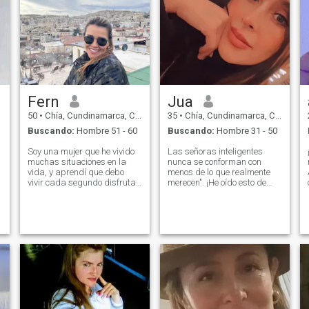
Fern
Jua
50
•
Chía, Cundinamarca, Colombia
35
•
Chía, Cundinamarca, Colombia
Buscando:
Hombre 51 - 60
Buscando:
Hombre 31 - 50
Soy una mujer que he vivido
Las señoras inteligentes
muchas situaciones en la
nunca se conforman con
vida, y aprendí que debo
menos de lo que realmente
vivir cada segundo disfrutar
merecen". ¡He oído esto de
de lo más mínimo, todo llega
una mujer sabia de una
a su tiempo, aún no he
edad noble y lo tomé como
encontrado un compañero de
lema de mi vida! No es tan
vida que realmente quiera
difícil describirme a mí
y
compartir su vida. Desde mi
mismo, pero no hay
presente construyo el futuro
palabras exactas para
que deseo, He viajado por
revelar toda mi
varios países, me gusta el
personalidad, porque la
buen humor, conocer otras
gente siempre verá en mí los
culturas, bailar, el cine,
rasgos y cualidades que se
teatro, una buena cena,
reflejan en sí mismos. Pero
cocinar uno que otro plato,
solo para darte la idea