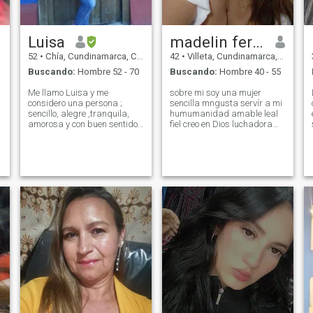
Luisa
madelin fernandez
52
•
Chía, Cundinamarca, Colombia
42
•
Villeta, Cundinamarca, Colombia
Buscando:
Hombre 52 - 70
Buscando:
Hombre 40 - 55
Me llamo Luisa y me
sobre mi soy una mujer
considero una persona ;
sencilla mngusta servír a mi
sencillo, alegre ,tranquila,
humumanidad amable leal
amorosa y con buen sentido
fiel creo en Dios luchadora
del humor . Soy una mujer
soy emprendedora hogareña
fuerte pero muy femenina. Me
cariñosa amorosa humilde
gusta caminar, bailar, ir a
súper organizada m.gusta
cenar. Me gustaría conocer
leer escuchar música y
personas ; espirituales de
bailar m gusta cosinar
e
buen corazón, comer bien ,
elvallenato como buena
viajar, disfrutar de la vida
costeña feliz y orgullosa de
ser Colombia y juiciosa
emfermera