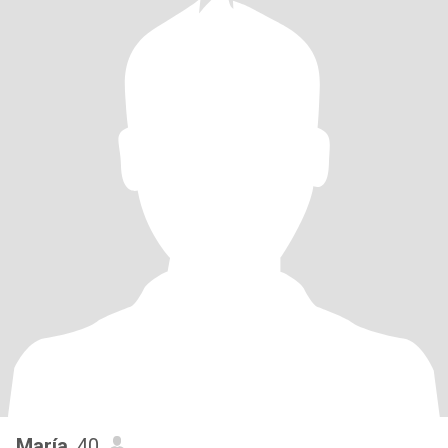
María
, 40