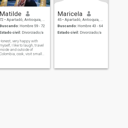
Matilde
Maricela
72
•
Apartadó, Antioquia, Colombia
45
•
Apartadó, Antioquia, Colombia
Buscando:
Hombre 59 - 72
Buscando:
Hombre 43 - 64
Estado civil:
Divorciado/a
Estado civil:
Divorciado/a
Honest, very happy with
myself, I like to laugh, travel
inside and outside of
Colombia, cook, visit small
towns, listen to music,
romantic, I am a Criminal
Lawyer, specialized in
Narcotics , hard-working
and I always fight for what I
want. Very sure of myself.