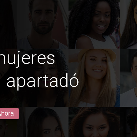
mujeres
n apartadó
Ahora