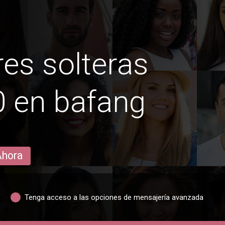
es solteras
0 en bafang
Ahora
Tenga acceso a las opciones de mensajería avanzada