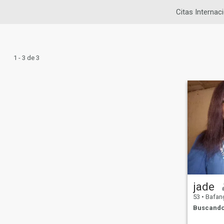
Citas Internac
1 - 3 de 3
jade
53
•
Bafan
Buscando