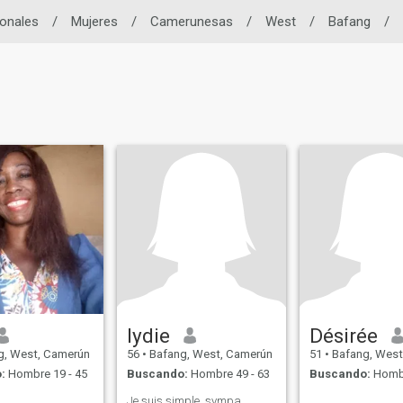
ionales
/
Mujeres
/
Camerunesas
/
West
/
Bafang
/
lydie
Désirée
g, West, Camerún
56
•
Bafang, West, Camerún
51
•
Bafang, West
:
Hombre 19 - 45
Buscando:
Hombre 49 - 63
Buscando:
Hombr
Je suis simple, sympa