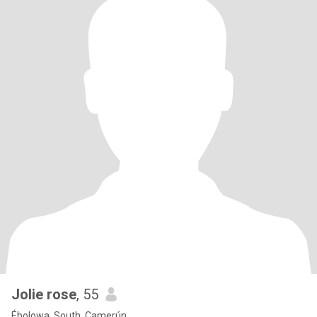
Jolie rose
, 55
Ébolowa, South, Camerún