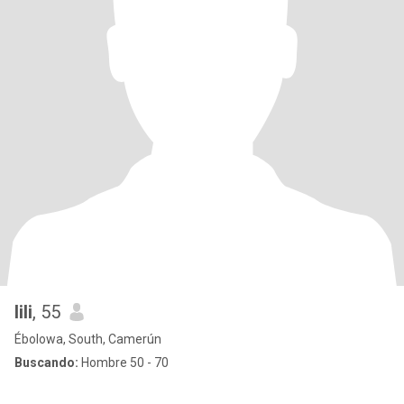
lili
, 55
Ébolowa, South, Camerún
Buscando:
Hombre 50 - 70