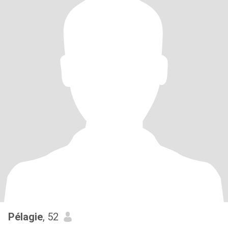
Pélagie
, 52