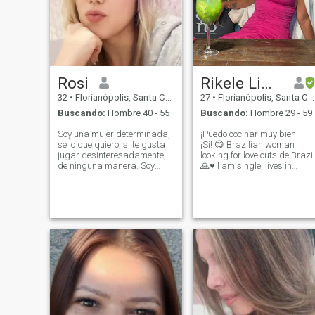
em cloudou days, e a calm
spirit de someone que
beleves também que
também livens em paz.
Rosi
Rikele Lima
32
•
Florianópolis, Santa Catarina, Brasil
27
•
Florianópolis, Santa Catarina, Brasil
Buscando:
Hombre 40 - 55
Buscando:
Hombre 29 - 59
Soy una mujer determinada,
¡Puedo cocinar muy bien! -
sé lo que quiero, si te gusta
¡Sí! 😋 Brazilian woman
jugar desinteresadamente,
looking for love outside Brazil
de ninguna manera. Soy
🙏♥️ I am single, lives in
honesto, leal, educado,
Florianópolis known as the
inteligente, orientado a la
island of magic, no tengo
familia, tengo un gran
hijos, soy un emprendedor,
sentido del humor, afectuoso.
tengo una tienda virtual de
Llevo un estilo de vida
ropa y trato ¡Soy muy vivaz y
saludable, estoy en forma y
positiva, leal, cariñosa,
me encanta el gimnasio. Me
amorosa y paciente! ¡No me
gusta viajar, los viajes al
gustan las baladas, prefier
aire libre, la playa, pero
la naturaleza, las cenas y
también me gustan los fines
los programas más
de semana tranquilos en
tranquilos! ¡Sueño con tener
casa. Tengo muchas más
una familia y encontrar a
cosas que decir sobre mí,
alguien que valore los
pero lo descubrirás más
mismos valores que yo!