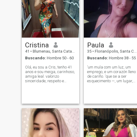
Cristina
Paula
41
•
Blumenau, Santa Catarina, Brasil
35
•
Florianópolis, Santa Catarina, Brasil
Buscando:
Hombre 50 - 60
Buscando:
Hombre 38 - 55
Olá, eu sou a Cris, tenho 41
’um mula com um luz, um
anos e sou meiga, carinhoso,
emprego, e um corazón lleno
amiga leal. valorizo
de cariño. ’que se a ser
sinceridade, respeito e
esquecimento —, um lugar,
carinho em um
um cena a la luz de las
relacionamento. busco um
velas, ou um atardecer
parceiro entre 50 a 60 anos,
compartido con alguien que
que também valoriza esses
hace que el momento sea
princípios. não admito
verdaderamente especial.
mentiras nem brincadeiras
\NNaturalmente femenina y
segura —, disfruto cuidando
de mí misma y sintiéndome
bien en mi propia piel. Mas
meu charm gostaria —
que’em meu natureza sweet,
meu sense de humor que se