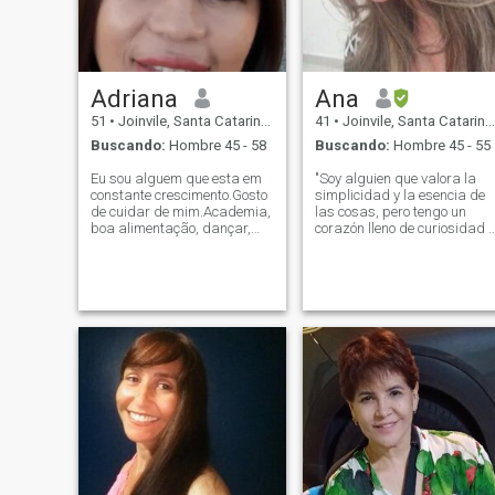
tarde. A nadie le gusta leer
un perfil muy grande.
Adriana
Ana
51
•
Joinvile, Santa Catarina, Brasil
41
•
Joinvile, Santa Catarina, Brasil
Buscando:
Hombre 45 - 58
Buscando:
Hombre 45 - 55
Eu sou alguem que esta em
"Soy alguien que valora la
constante crescimento.Gosto
simplicidad y la esencia de
de cuidar de mim.Academia,
las cosas, pero tengo un
boa alimentação, dançar,
corazón lleno de curiosidad y
curtir a vida... trabalho no
deseo de explorar lo nuevo.
governo. Amo pessoas e
Me encanta descubrir
gosto da natureza.Tambem
sabores, lugares y
gosto de ter meus momentos
experiencias que me ayudan
com Deus. Se voce esta a
a crecer y ver el mundo
procura de aven
desde diferentes
perspectivas. Creo que la
vida está hecha de
momentos especiales, y
siempre estoy abierta a
compartirlos con alguien que
aprecia la belleza del
minimalismo, así como la
riqueza de nuevas
experiencias. Si eres alguien
que busca conexiones