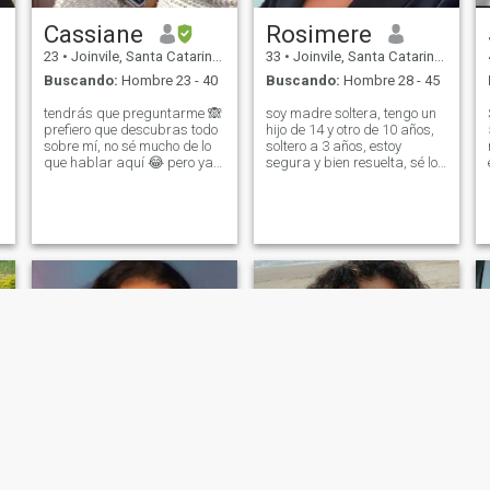
Cassiane
Rosimere
23
•
Joinvile, Santa Catarina, Brasil
33
•
Joinvile, Santa Catarina, Brasil
Buscando:
Hombre 23 - 40
Buscando:
Hombre 28 - 45
tendrás que preguntarme 🙈
soy madre soltera, tengo un
prefiero que descubras todo
hijo de 14 y otro de 10 años,
sobre mí, no sé mucho de lo
soltero a 3 años, estoy
que hablar aquí 😂 pero ya
segura y bien resuelta, sé lo
te digo que estoy en busca
que quiero y merezco..soy
de algo serio, si es que he
cariñosa y compañera pero
venido solo con intención
también soy feliz y me gusta
sexual puede pasar, tengo
sorprender, después de todo
más contenido además de
el equilibrio es todo jajaja.
eso 😆 a pesar de ser 🔥
(puedo ser lo que quieras😈)
pero necesitas merecerlo.