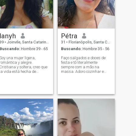
lanyh
Pétra
39
•
Joinvile, Santa Catarina, Brasil
31
•
Florianópolis, Santa Catarina, Brasil
Buscando:
Hombre 39 - 65
Buscando:
Hombre 35 - 56
Soy una mujer ligera,
Faço salgados e doces de
romántica y alegre.
festa e tô literalmente
Cristiana y soltera, creo que
sempre com a mão na
la vida está hecha de
massa. Adoro cozinhar e
momentos simples, pero
meu calcanhar de Aquiles é
llenos de significado. Me
lavar a louça.🥲 Entre uma
gusta tener buenas
produção e outra faço
conversaciones, risas
reformas e troco móveis de
sinceras y compartir alegría
lugar. Tenho 2 filhos. Sou
en el día a día. Valoro la
multitarefa e nem sempre t
amabilidad, la honestidad y
el buen humor porque creo
que hacen que todo sea
mejor. Me encantan las
cosas pequeñas como viajes
de fin de semana, un buen
café, paseos tranquilos o
incluso una noche especial en