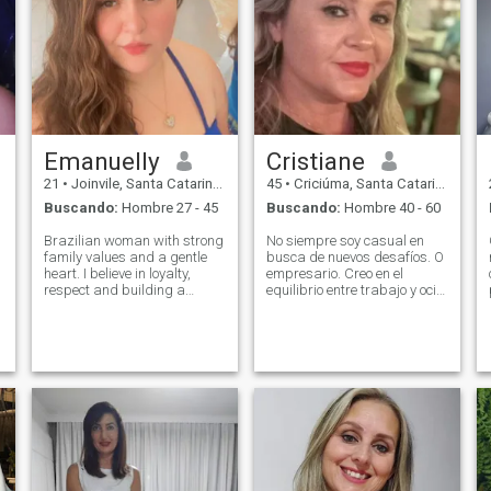
Emanuelly
Cristiane
21
•
Joinvile, Santa Catarina, Brasil
45
•
Criciúma, Santa Catarina, Brasil
Buscando:
Hombre 27 - 45
Buscando:
Hombre 40 - 60
Brazilian woman with strong
No siempre soy casual en
family values and a gentle
busca de nuevos desafíos. O
heart. I believe in loyalty,
empresario. Creo en el
respect and building a
equilibrio entre trabajo y ocio.
peaceful home together. I
Me encanta descubrir
admire a man who leads
nuevos restaurantes y
with integrity and is ready
buenos libros. Emprendedor
for commitment. I’m here for
o comparte un buen y
marriage and a serious
elegante vino por la noche,
future.
junto con una conversación
interesante. Adictos a un
sueño juntos!