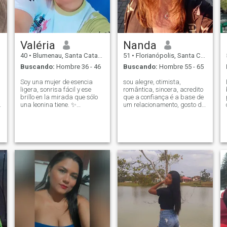
Lorenzo. Estoy planeando un
viaje a Europa, Francia e
Italia, pero no me graduaré
de la universidad hasta julio
de 2027. Sólo hablo
Valéria
Nanda
portugués, así que necesito
un traductor portátil. No lo
40
•
Blumenau, Santa Catarina, Brasil
51
•
Florianópolis, Santa Catarina, Brasil
sé, ¿de acuerdo?
Buscando:
Hombre 36 - 46
Buscando:
Hombre 55 - 65
Soy una mujer de esencia
sou alegre, otimista,
ligera, sonrisa fácil y ese
romântica, sincera, acredito
brillo en la mirada que sólo
que a confiança é a base de
una leonina tiene. ✨
um relacionamento, gosto de
estar sempre perfumada,
Profesora por pasión,
gosto de cozinhar, assistir o
recreadora por alegría y
pôr do sol, ouvir boa música,
artesana en las horas de
passear de mãos dadas e
inspiración Madre de dos
conversar, sou carinhosa,
hermosos niños que me
fiel, par
enseñaron que el amor tiene
muchas formas... Y que
siempre hay espacio para
más, ¿sabes? Tengo una
personalidad fuerte, un
corazón gigante y creo que la
reciprocidad, el respeto y el
cariño son el comienzo de
cualquier buena historia.