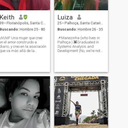
Keith
Luiza
39
•
Florianópolis, Santa Catarina, Brasil
25
•
Palhoça, Santa Catarina, Brasil
Buscando:
Hombre 25 - 80
Buscando:
Hombre 26 - 35
\N\NIF Una mujer que cree
📌Manezinha (who lives in
en el amor construido a
Palhoça ) 👾Graduated in
diario, y creo en la asociación
Systems Analysis and
que va más allá de la
Development (No, we're not
apariencia y la conexión que
going to make an app that
proviene del respeto. Soy una
will make us rich) 😂 👠
mujer súper independiente
Starting a bachelor's degree
que me hace luchar bien por
in fashion ♏Scorpio (and
conseguir lo que quiero Soy
skeptical) 🤔Questionable
luchadora, me gusta correr
humor I love
tras lo que se necesita para
mí y mi familia para vivir
bien No estoy aquí para
juegos, ni para historias
superficiales y encuentros
casuales de una noche.
Quiero a alguien que valore
el alma, la presencia, el
cuidado. Alguien que
también quiere crecer juntos,
compartir alegrías y superar
el dolor. Si buscas belleza o