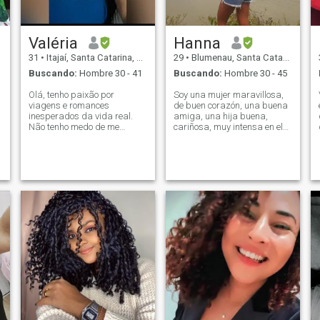
Valéria
Hanna
31
•
Itajaí, Santa Catarina, Brasil
29
•
Blumenau, Santa Catarina, Brasil
Buscando:
Hombre 30 - 41
Buscando:
Hombre 30 - 45
Olá, tenho paixão por
Soy una mujer maravillosa,
viagens e romances
de buen corazón, una buena
inesperados da vida real.
amiga, una hija buena,
Não tenho medo de me
cariñosa, muy intensa en el
apaixonar pelo próximo
amor y ardiente, una
e
capítulo da minha vida,
morena, bronceada, 1,74
procuro um homem de
metros de altura, cabello liso
personalidade sensacional,
y negro, rasgos amazónicos
carismático, carinhoso,
pero bien educada y
vaidoso, que tenha tempo de
elegante persona♥️♥️
qualidade, intel