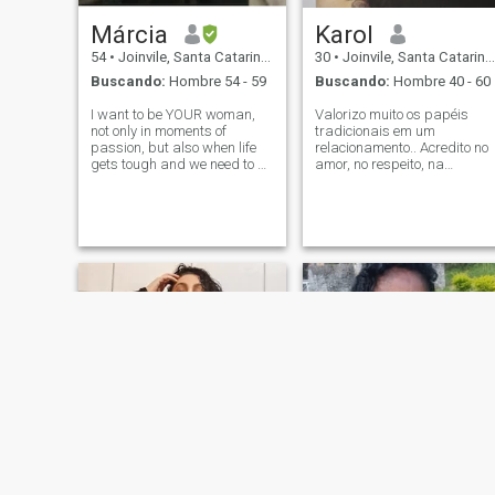
Márcia
Karol
54
•
Joinvile, Santa Catarina, Brasil
30
•
Joinvile, Santa Catarina, Brasil
Buscando:
Hombre 54 - 59
Buscando:
Hombre 40 - 60
I want to be YOUR woman,
Valorizo muito os papéis
not only in moments of
tradicionais em um
passion, but also when life
relacionamento.. Acredito no
gets tough and we need to be
amor, no respeito, na
a team. I dream of waking
parceria Não estou aqui
up next to you planning our
para jogos — procuro um
day, our week, our dreams,
relacionamento sério e
knowing that we have in
comprometido com alguém
each other our safe haven
que compartilhe dos
and our greate
mesmos valores. Sou
apaixonada por pr