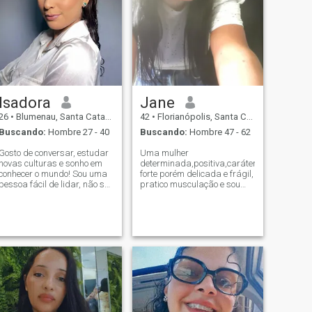
Isadora
Jane
26
•
Blumenau, Santa Catarina, Brasil
42
•
Florianópolis, Santa Catarina, Brasil
Buscando:
Hombre 27 - 40
Buscando:
Hombre 47 - 62
Gosto de conversar, estudar
Uma mulher
novas culturas e sonho em
determinada,positiva,caráter
conhecer o mundo! Sou uma
forte porém delicada e frágil,
pessoa fácil de lidar, não sou
pratico musculação e sou
ciumenta. Gosto de cozinhar
faixa preta de Karatê,gosto
e meu sonho é formar uma
de passear na praia ou na
família, ter tempo para o
natureza,gosto de correr na
meu marido, nossos filhos e
praia,uma boa leitura,uma
para a casa, mas ao mesmo
boa música,um bom vinho
tempo
com uma boa companhia.