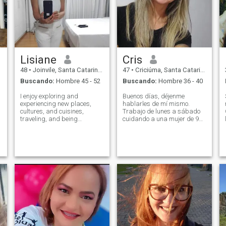
Lisiane
Cris
48
•
Joinvile, Santa Catarina, Brasil
47
•
Criciúma, Santa Catarina, Brasil
Buscando:
Hombre 45 - 52
Buscando:
Hombre 36 - 40
I enjoy exploring and
Buenos días, déjenme
experiencing new places,
hablarles de mí mismo.
cultures, and cuisines,
Trabajo de lunes a sábado
traveling, and being
cuidando a una mujer de 95
outdoors, whether in the
años. Por las noches, asisto
countryside or at the beach. I
a la escuela de estética y
play sports like beach tennis,
cosmética, y después de la
shooting, and hiking! I enjoy
escuela, veo a mis clientes.
good music and sometimes
Ya trabajo con
prefer to pl
procedimientos como la
regeneración de estrías,
o
manchas y cicatrices,
limpieza de la piel,
exfoliaciones quím Estoy
buscando una relación seria
en el sitio web. Tengo hijos;
solo uno vive conmigo. Tiene
13 años y su nombre es