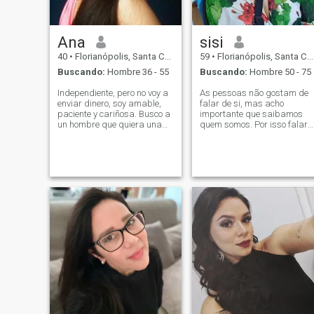
genuinas y aventuras
memorables, creemos
historias juntos.
Ana
sisi
40
•
Florianópolis, Santa Catarina, Brasil
59
•
Florianópolis, Santa Catarina, Brasil
Buscando:
Hombre 36 - 55
Buscando:
Hombre 50 - 75
Independiente, pero no voy a
As pessoas não gostam de
enviar dinero, soy amable,
falar de si, mas acho
paciente y cariñosa. Busco a
importante que saibamos
un hombre que quiera una
quem somos. Por isso falarei
relación de verdad. Si
do que vi e ouvi rss Me vejo
buscas a alguien para
um ser humano que gosta d
quedarte en Internet o para
ajudar os outros,
charlas de sexo en
organizada e determinada
WhatsApp, yo no soy esta
no que busco. Atenta a tudo
mujer, te pido que saltes mi
que for saudável ao cor
perfil, y busques a otra
persona.