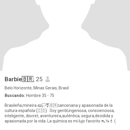
Barbie🇧🇷
, 25
Belo Horizonte, Minas Gerais, Brasil
Buscando:
Hombre 35 - 75
Brasileña,mineira 🧀🏳️‍⚧️🇧🇷canceriana y apasionada de la
cultura española (🇨🇴) . Soy gentil,ingeniosa, conscienciosa,
inteligente, discret, aventureira,auténtica, segura,decidida y
apasionada por la vida. La química es mi lujo favorito 👠🦄💄 (