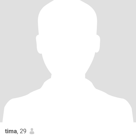
tima
, 29