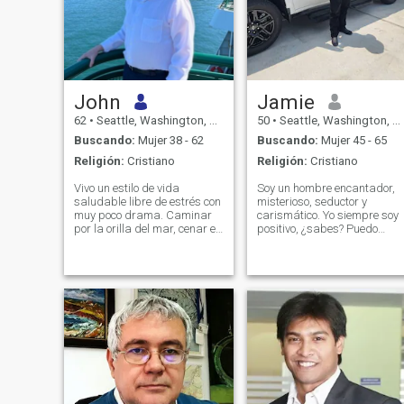
John
Jamie
62
•
Seattle, Washington, Estados Unidos
50
•
Seattle, Washington, Estados Unidos
Buscando:
Mujer 38 - 62
Buscando:
Mujer 45 - 65
Religión:
Cristiano
Religión:
Cristiano
Vivo un estilo de vida
Soy un hombre encantador,
saludable libre de estrés con
misterioso, seductor y
muy poco drama. Caminar
carismático. Yo siempre soy
por la orilla del mar, cenar en
positivo, ¿sabes? Puedo
cafés, hacer ejercicio y viajar
pasar por los momentos
son algunas de las formas
más turbulentos de mi vida
en que disfruto de la vida
de buen humor. Estoy
cuando no estoy siendo
acostumbrado a confiar en
desafiado en el trabajo.
mi corazón, y soy capaz de
superar cualquier dificultad
en la vida y, habiendo
alcanzado mi meta, avanza
aún más.