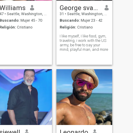
Williams
George svanhilda Hilton
47
•
Seattle, Washington, Estados Unidos
31
•
Seattle, Washington, Estados Unidos
Buscando:
Mujer 45 - 70
Buscando:
Mujer 23 - 42
Religión:
Cristiano
Religión:
Cristiano
I like myself, I like food, gym,
traveling, i work with the US
army, be free to say your
mind, playful man, and more
siewell
Leonardo