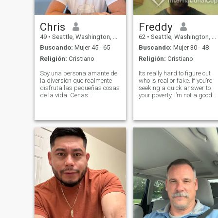
Chris
Freddy
49
•
Seattle, Washington, Estados Unidos
62
•
Seattle, Washington, Estados Unidos
Buscando:
Mujer 45 - 65
Buscando:
Mujer 30 - 48
Religión:
Cristiano
Religión:
Cristiano
Soy una persona amante de
Its really hard to figure out
la diversión que realmente
who is real or fake. If you’re
disfruta las pequeñas cosas
seeking a quick answer to
de la vida. Cenas
your poverty, I’m not a good
románticas y noches cálidas
choice. Yes, I’m supporter of
junto al fuego son algunas
world hunger and I give to
de mis maneras favoritas de
those that are in need. I
relajarse. Me encanta viajar
believe in a good friendship
y explorar nuevos lugares,
that can creates a sou
especialmente dar largos
paseos por la playa al
atardecer. También disfruto
sentado en un columpio,
viendo las montañas y los
ciervos salir a jugar por la
noche. Baile lento en la cocina
:)