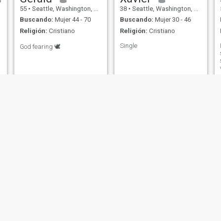
55
•
Seattle, Washington, Estados Unidos
38
•
Seattle, Washington, Estados Unidos
Buscando:
Mujer 44 - 70
Buscando:
Mujer 30 - 46
Religión:
Cristiano
Religión:
Cristiano
Single
God fearing 🕊️
Frank
johnson
42
•
Seattle, Washington, Estados Unidos
59
•
Seattle, Washington, Estados Unidos