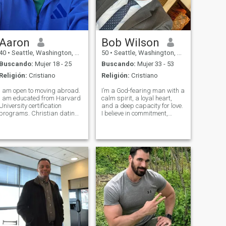
Aaron
Bob Wilson
40
•
Seattle, Washington, Estados Unidos
50
•
Seattle, Washington, Estados Unidos
Buscando:
Mujer 18 - 25
Buscando:
Mujer 33 - 53
Religión:
Cristiano
Religión:
Cristiano
I am open to moving abroad.
I’m a God-fearing man with a
I am educated from Harvard
calm spirit, a loyal heart,
University certification
and a deep capacity for love.
programs. Christian dating
I believe in commitment,
perspective: Looking for one
communication, and showing
woman to marry & friends
up for the one I love every day,
beyond USA. I have no past
no matter what. I value
partner/wife (virgin) as New
honesty, faith, and a
Testament explains save
relationship built on mutual
virginity
tru