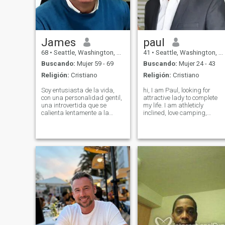
James
paul
68
•
Seattle, Washington, Estados Unidos
41
•
Seattle, Washington, Estados Unidos
Buscando:
Mujer 59 - 69
Buscando:
Mujer 24 - 43
Religión:
Cristiano
Religión:
Cristiano
Soy entusiasta de la vida,
hi, I am Paul, looking for
con una personalidad gentil,
attractive lady to complete
una introvertida que se
my life. I am athleticly
calienta lentamente a la
inclined, love camping,
gente, me encanta una
hiking, playing occasionally
conversación buena y
golf, and staying active. Very
profunda, al principio puedo
romantic, and caring, and
parecer súper seria, Pero
enjoy even cooking. Enjoy the
esa es solo mi naturaleza, en
outdoors and going o
realidad soy fácil de llevarse
bien, me gusta hacer chistes
cojos y reír, hago ejercicio un
par de veces a la semana y
trato de comer siempre sano.