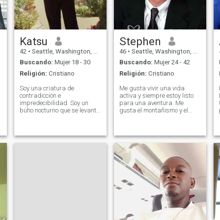
Katsu
Stephen
42
•
Seattle, Washington, Estados Unidos
46
•
Seattle, Washington, Estados Unidos
Buscando:
Mujer 18 - 30
Buscando:
Mujer 24 - 42
Religión:
Cristiano
Religión:
Cristiano
Soy una criatura de
Me gusta vivir una vida
contradicción e
activa y siempre estoy listo
impredecibilidad. Soy un
para una aventura. Me
búho nocturno que se levanta
gusta el montañismo y el
temprano para hacer el
senderismo, esquí,
desayuno. Veo el vaso de
conducción rápida, prueba
agua medio lleno, dispuesto
tus límites en la vida. Voy a
a tratar de superar
hacer paracaidismo un día
cualquier obstáculo a pesar
antes y también ala delta.
de todas las probabilidades
También me gusta la cultura
contra mí. Puedo cocinar
y disfrutar del baile de la
espaguetis geniales o hacer
Salsa, ópera, obras de
sushi y ramen inolvidables
teatro y producciones
que te volarán la cabeza.
musicales. He estado
Soy el guardián de mi
bailando Ballroom durante
compañera de por vida,
más de diez años como un
asegurándome de que sea
hobby...es como poesía en
feliz, segura y protegida. Soy
movimiento. No hay nada