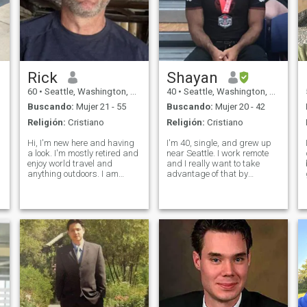
Rick
Shayan
60
•
Seattle, Washington, Estados Unidos
40
•
Seattle, Washington, Estados Unidos
Buscando:
Mujer 21 - 55
Buscando:
Mujer 20 - 42
Religión:
Cristiano
Religión:
Cristiano
Hi, I'm new here and having
I'm 40, single, and grew up
a look. I'm mostly retired and
near Seattle. I work remote
enjoy world travel and
and I really want to take
anything outdoors. I am
advantage of that by
hoping to find a chill laid
traveling more. This year I
back lady that can enjoy the
will be living in Idaho part
next chapter of my life and is
time, and have plans to be in
potentially interested in
Europe as well. I was raised
relocating for part of the yea
with traditional old school v
r