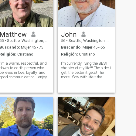
Matthew
John
55
•
Seattle, Washington, Estados Unidos
56
•
Seattle, Washington, Estados Unidos
Buscando:
Mujer 45 - 75
Buscando:
Mujer 45 - 65
Religión:
Cristiano
Religión:
Cristiano
I'm a warm, respectful, and
I’m currently living the BEST
down-to-earth person who
chapter of my life!!! The older I
believes in love, loyalty, and
get, the better it gets! The
good communication. I enjoy
more I flow with life~ the
simple things in life—good
more JOY, CONTENTMENT &
food, deep conversations,
FULFILLMENT I experience! I
travel, and making someone
love to laugh & laugh often!
smile. I work hard, take care
And I love making people
of my responsibilities, and
LAUGH. I try my best to