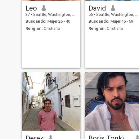
Leo
David
37
•
Seattle, Washington, Estados Unidos
56
•
Seattle, Washington, Estados Unidos
Buscando:
Mujer 26 - 40
Buscando:
Mujer 46 - 59
Religión:
Cristiano
Religión:
Cristiano
Derek
Boris Tonkikh