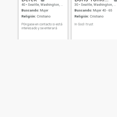
40
•
Seattle, Washington, Estados Unidos
30
•
Seattle, Washington, Estados Unidos
Buscando:
Mujer
Buscando:
Mujer 40 - 65
Religión:
Cristiano
Religión:
Cristiano
Póngase en contacto si está
In God I trust
interesado y se enterará
Logan
Charlotte
32
•
Seattle, Washington, Estados Unidos
35
•
Seattle, Washington, Estados Unidos