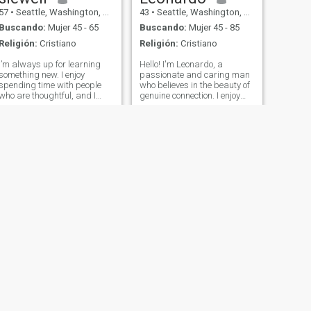
57
•
Seattle, Washington, Estados Unidos
43
•
Seattle, Washington, Estados Unidos
Buscando:
Mujer 45 - 65
Buscando:
Mujer 45 - 85
Religión:
Cristiano
Religión:
Cristiano
I’m always up for learning
Hello! I'm Leonardo, a
something new. I enjoy
passionate and caring man
spending time with people
who believes in the beauty of
who are thoughtful, and I
genuine connection. I enjoy
value honesty and good
exploring new places, trying
conversation. I’m always
different cuisines, and
looking to grow and stay
sharing meaningful
grounded, and I like to keep
conversations. Family,
things fun with a bit of
honesty, and kindness are
humor.
very important to me.
SIGUIENTE
Thomas
44
•
Seattle, Washington, Estados Unidos