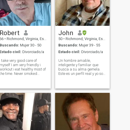
Robert
John
66
•
Richmond, Virginia, Estados Unidos
50
•
Richmond, Virginia, Estados Unidos
Buscando:
Mujer 30 - 50
Buscando:
Mujer 39 - 55
Estado civil:
Divorciado/a
Estado civil:
Divorciado/a
i take very good care of
Un hombre amable,
myself I am very friendly i
inteligente y familiar que
workout i eat healthy most of
busca a su alma gemela.
the time. Never smoked
Este es un perfil real y yo soy
cigarettes i might have a
una persona real. No voy a
mixed drink over dinner out,
enviar dinero, ni enviaré fotos
never used drugs. I'm ready
de desnudos de ningún tipo,
to meet someone special, she
soy realmente una persona
belongs right here next to me
normal, buscando lo mismo.
T
Viajo un poco por trabajo,
pero no por mucho tiempo.
Empiezo un nuevo trabajo en
breve con mucho menos
viajes y quiero establecerme
y relajarme un poco. Estoy
activo, hago deportes, como