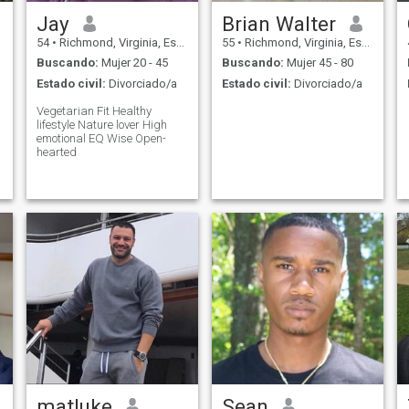
ALGUNA HABILIDAD EN EL
IDIOMA INGLÉS...
Jay
Brian Walter
54
•
Richmond, Virginia, Estados Unidos
55
•
Richmond, Virginia, Estados Unidos
Buscando:
Mujer 20 - 45
Buscando:
Mujer 45 - 80
Estado civil:
Divorciado/a
Estado civil:
Divorciado/a
Vegetarian Fit Healthy
lifestyle Nature lover High
emotional EQ Wise Open-
hearted
matluke
Sean