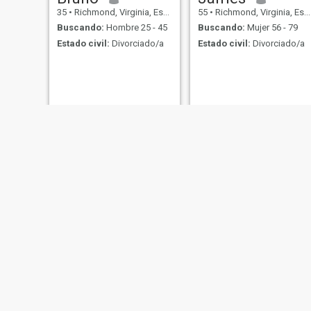
35
•
Richmond, Virginia, Estados Unidos
55
•
Richmond, Virginia, Estados Unidos
Buscando:
Hombre 25 - 45
Buscando:
Mujer 56 - 79
Estado civil:
Divorciado/a
Estado civil:
Divorciado/a
Smiley
rayray
37
•
Richmond, Virginia, Estados Unidos
48
•
Richmond, Virginia, Estados Unidos