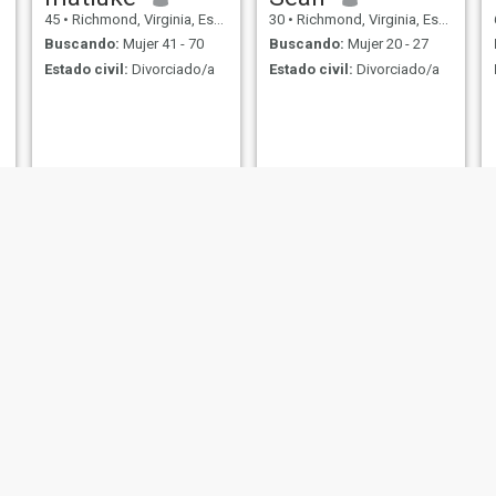
45
•
Richmond, Virginia, Estados Unidos
30
•
Richmond, Virginia, Estados Unidos
Buscando:
Mujer 41 - 70
Buscando:
Mujer 20 - 27
Estado civil:
Divorciado/a
Estado civil:
Divorciado/a
Richard
Darrell
47
•
Richmond, Virginia, Estados Unidos
49
•
Richmond, Virginia, Estados Unidos