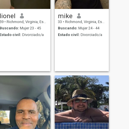
lionel
mike
59
•
Richmond, Virginia, Estados Unidos
33
•
Richmond, Virginia, Estados Unidos
Buscando:
Mujer 23 - 45
Buscando:
Mujer 24 - 44
Estado civil:
Divorciado/a
Estado civil:
Divorciado/a