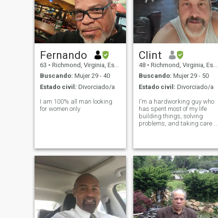
Fernando
Clint
63
•
Richmond, Virginia, Estados Unidos
48
•
Richmond, Virginia, Estados Unidos
Buscando:
Mujer 29 - 40
Buscando:
Mujer 29 - 50
Estado civil:
Divorciado/a
Estado civil:
Divorciado/a
I am 100% all man looking
I'm a hardworking guy who
for women only
has spent most of my life
building things, solving
problems, and taking care o
the people I love. I enjoy
fishing, golf, good
conversations, and finding
reasons to laugh. Life has
taught me a lot, and these
days I value hon