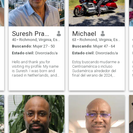
Suresh Prabhu
Michael
40
•
Richmond, Virginia, Estados Unidos
63
•
Richmond, Virginia, Estados Unidos
Buscando:
Mujer 27 - 50
Buscando:
Mujer 47 - 64
Estado civil:
Divorciado/a
Estado civil:
Divorciado/a
Hello and thank you for
Estoy buscando mudarme a
visiting my profile. My name
Centroamérica o incluso
is Suresh. I was born and
Sudamérica alrededor del
f
raised in Netherlands, and
final del verano de 2024,
later moved to the United
dentro de un poco más de un
States for my higher
año. Mi preferencia sería en
education. I studied Civil
algún lugar de la costa del
Engineering and currently
pacífico como Mazatlán en
work in the civil and
México, o incluso el noroeste
infrastructure sector
de Colombia como
Baranquilla o Cartagena.
Perú es otra posibilidad.
Admiro los valores latinos de
la familia, el trabajo duro y el
disfrute de la vida. Aunque
no soy cristiano practicante,