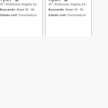
63
•
Richmond, Virginia, Estados Unidos
33
•
Richmond, Virginia, Estados Unidos
Buscando:
Mujer 33 - 56
Buscando:
Mujer 24 - 35
Estado civil:
Divorciado/a
Estado civil:
Divorciado/a
SIGUIENTE
Billy
60
•
Richmond, Virginia, Estados Unidos