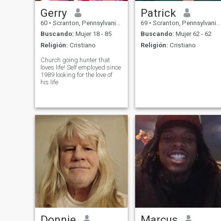
Gerry
Patrick
60
•
Scranton, Pennsylvania, Estados Unidos
69
•
Scranton, Pennsylvania, Estados Unidos
Buscando:
Mujer 18 - 85
Buscando:
Mujer 62 - 62
Religión:
Cristiano
Religión:
Cristiano
Church going hunter that
loves life! Self employed since
1989 looking for the love of
his life
Donnie
Marcus