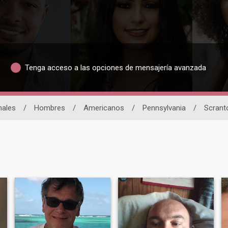
Tenga acceso a las opciones de mensajería avanzada
nales
/
Hombres
/
Americanos
/
Pennsylvania
/
Scrant