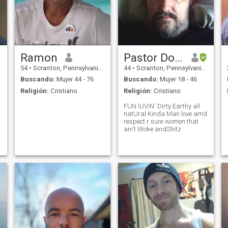
Ramon
Pastor Doobie
54
•
Scranton, Pennsylvania, Estados Unidos
44
•
Scranton, Pennsylvania, Estados Unidos
Buscando:
Mujer 44 - 76
Buscando:
Mujer 18 - 46
Religión:
Cristiano
Religión:
Cristiano
FUN lUVIN' Dirty Earthy all
natUral Kinda Man love amd
respect r sure women that
ain't Woke andShitz