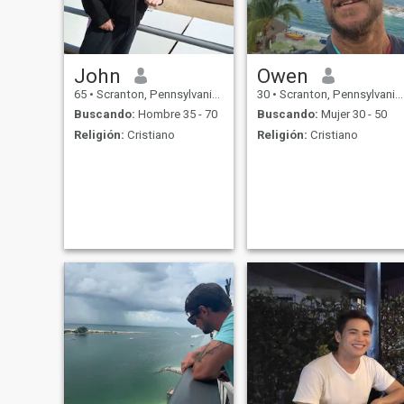
John
Owen
65
•
Scranton, Pennsylvania, Estados Unidos
30
•
Scranton, Pennsylvania, Estados Unidos
Buscando:
Hombre 35 - 70
Buscando:
Mujer 30 - 50
Religión:
Cristiano
Religión:
Cristiano