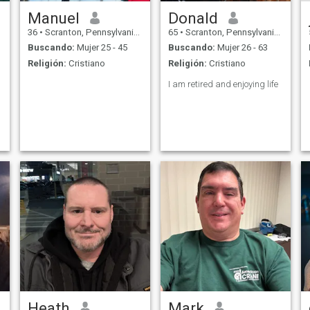
Manuel
Donald
36
•
Scranton, Pennsylvania, Estados Unidos
65
•
Scranton, Pennsylvania, Estados Unidos
Buscando:
Mujer 25 - 45
Buscando:
Mujer 26 - 63
Religión:
Cristiano
Religión:
Cristiano
I am retired and enjoying life
Heath
Mark