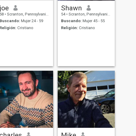
joe
Shawn
58
•
Scranton, Pennsylvania, Estados Unidos
54
•
Scranton, Pennsylvania, Estados Unidos
Buscando:
Mujer 24 - 59
Buscando:
Mujer 45 - 55
Religión:
Cristiano
Religión:
Cristiano
charles
Mike