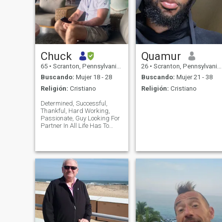
Chuck
Quamur
65
•
Scranton, Pennsylvania, Estados Unidos
26
•
Scranton, Pennsylvania, Estados Unidos
Buscando:
Mujer 18 - 28
Buscando:
Mujer 21 - 38
Religión:
Cristiano
Religión:
Cristiano
Determined, Successful,
Thankful, Hard Working,
Passionate, Guy Looking For
Partner In All Life Has To
Offer Who Wants To Build A
Life Together. Not Into Bars,
Clubs, Partying. Enjoy
Cooking, Eating Healthy,
Traveling, Gym, Having A
Drink At Home, P