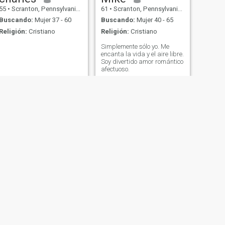
55
•
Scranton, Pennsylvania, Estados Unidos
61
•
Scranton, Pennsylvania, Estados Unidos
Buscando:
Mujer 37 - 60
Buscando:
Mujer 40 - 65
Religión:
Cristiano
Religión:
Cristiano
Simplemente sólo yo. Me
encanta la vida y el aire libre.
Soy divertido amor romántico
afectuoso.
SIGUIENTE
Wyatt
38
•
Scranton, Pennsylvania, Estados Unidos