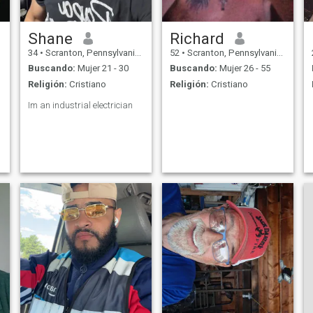
Shane
Richard
34
•
Scranton, Pennsylvania, Estados Unidos
52
•
Scranton, Pennsylvania, Estados Unidos
Buscando:
Mujer 21 - 30
Buscando:
Mujer 26 - 55
Religión:
Cristiano
Religión:
Cristiano
Im an industrial electrician