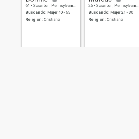
61
•
Scranton, Pennsylvania, Estados Unidos
25
•
Scranton, Pennsylvania, Estados Unidos
Buscando:
Mujer 40 - 65
Buscando:
Mujer 21 - 30
Religión:
Cristiano
Religión:
Cristiano
Derrick calhoun
Joseph
57
•
Scranton, Pennsylvania, Estados Unidos
42
•
Scranton, Pennsylvania, Estados Unidos