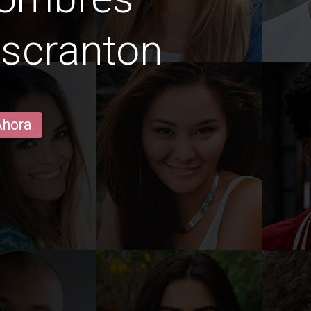
 scranton
Ahora