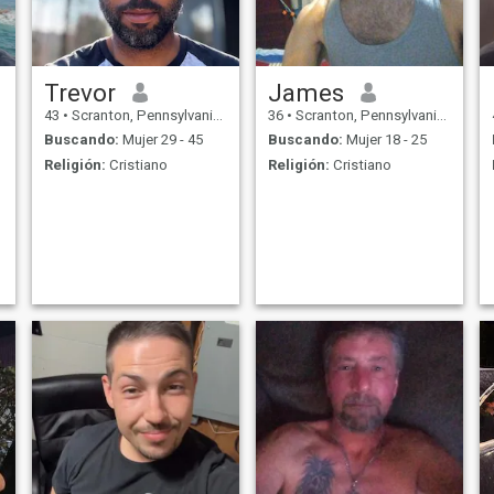
Trevor
James
43
•
Scranton, Pennsylvania, Estados Unidos
36
•
Scranton, Pennsylvania, Estados Unidos
Buscando:
Mujer 29 - 45
Buscando:
Mujer 18 - 25
Religión:
Cristiano
Religión:
Cristiano