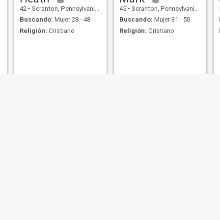
42
•
Scranton, Pennsylvania, Estados Unidos
45
•
Scranton, Pennsylvania, Estados Unidos
Buscando:
Mujer 28 - 48
Buscando:
Mujer 31 - 50
Religión:
Cristiano
Religión:
Cristiano
joe
Michael
36
•
Scranton, Pennsylvania, Estados Unidos
54
•
Scranton, Pennsylvania, Estados Unidos