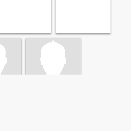
STAN
ados Unidos
81
•
Eugene, Oregon, Estados Unidos
36 - 56
Buscando:
Mujer 42 - 65