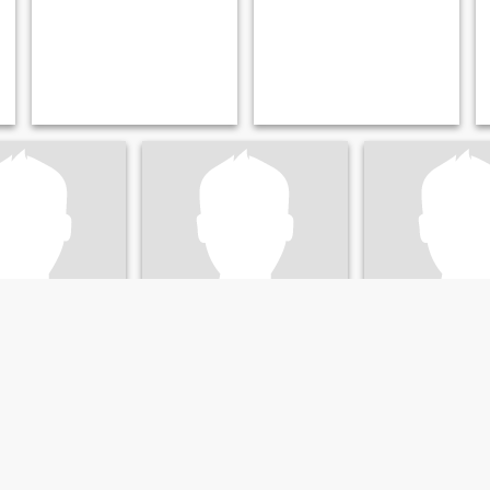
chuck
Scott
regon, Estados Unidos
70
•
Eugene, Oregon, Estados Unidos
62
•
Eugene, Oregon, Est
:
Mujer 43 - 64
Buscando:
Mujer 45 - 64
Buscando:
Mujer 