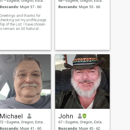
67
•
Eugene, Oregon, Estados Unidos
68
•
Eugene, Oregon, Estados Unidos
Buscando:
Mujer 37 - 60
Buscando:
Mujer 55 - 66
Greetings and thanks for
checking out my profile page.
Top of the List: I have chosen
to remain an All Natural
Organic Human. In other
words, I'm NOT vaccinated
and I am only interested in a
Non- Vaccinated Partner. By
day I am an IT Consultant.
Michael
John
72
•
Eugene, Oregon, Estados Unidos
67
•
Eugene, Oregon, Estados Unidos
Buscando:
Mujer 41 - 60
Buscando:
Mujer 45 - 62