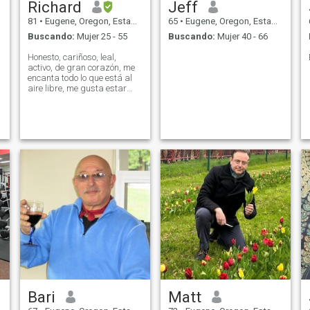
Richard
Jeff
81
•
Eugene, Oregon, Estados Unidos
65
•
Eugene, Oregon, Estados Unidos
Buscando:
Mujer 25 - 55
Buscando:
Mujer 40 - 66
Honesto, cariñoso, leal,
activo, de gran corazón, me
encanta todo lo que está al
aire libre, me gusta estar
activo, explorar nuevos
lugares y cosas, Me gusta
.
mostrar a mi dama que Me
gusta hacer cortos cruceros
o viajes diurnos o nocturnos.
Me han dicho que tengo un
gran sentido del humor. Muy
joven de corazón y espero
que siga siendo así. Me
encantan los animales,
especialmente los perros y
los caballos. Pasé 3 años
viviendo en el extranjero
aprendiendo sobre nuevas
culturas y disfrutando la
experiencia. Me gustaría que
alguien compartiera todos
los altibajos de la vida juntos
y pasáramos nuestro tiempo
Bari
Matt
encontrando y explorando
nuevos lugares y cosas por