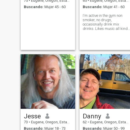
75
•
Eugene, Oregon, Estados Unidos
65
•
Eugene, Oregon, Estados Unidos
Buscando:
Mujer 45 - 60
Buscando:
Mujer 41 - 60
I'm active in the gym non
smoker, no drugs,
occasionally drink mix
drinks. Likes music all kinds
and all kinds of food. Likes t
travel when I have the money.
Jesse
Danny
73
•
Eugene, Oregon, Estados Unidos
62
•
Eugene, Oregon, Estados Unidos
Buscando:
Mujer 18 - 73
Buscando:
Mujer 50 - 99