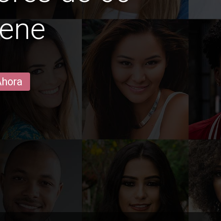
gene
Ahora