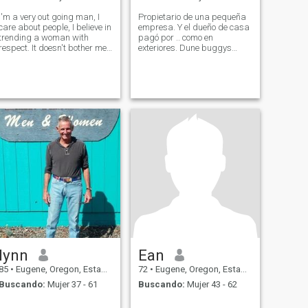
I'm a very out going man, I
Propietario de una pequeña
care about people, I believe in
empresa. Y el dueño de casa
trending a woman with
pagó por .. como en
respect. It doesn't bother me
exteriores. Dune buggys
to do the dishes or help clean
explorando la pesca en
up the house.
barco. Camping. Etc.
lynn
Ean
85
•
Eugene, Oregon, Estados Unidos
72
•
Eugene, Oregon, Estados Unidos
Buscando:
Mujer 37 - 61
Buscando:
Mujer 43 - 62