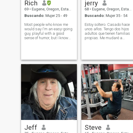
Rich
jerry
69
•
Eugene, Oregon, Estados Unidos
68
•
Eugene, Oregon, Estados Unidos
Buscando:
Mujer 25 - 49
Buscando:
Mujer 35 - 54
Most people who know me
Estoy soltero. Casado hace
would say I'm an easy-going
unos años. Tengo dos hijos
guy, playful with a good
adultos que tienen familias
sense of humor, but I know
propias. Me mudaré a
when I need to be serious
Filipinas a finales de MAYO
and supportive and strong.
de 2023 y declararé mi
That I'm also a real down to
aventura en Dalaguete Cebu
earth person with a strong
He estado en Filipinas tres
center, a good listener and
veces durante dos semanas
that I ta
a la vez.
Jeff
Steve