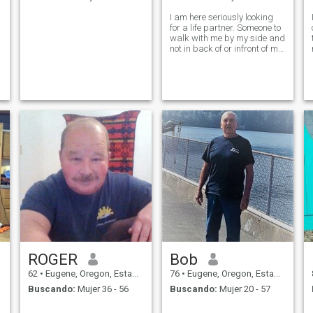
I am here seriously looking
for a life partner. Someone to
walk with me by my side and
not in back of or infront of me,
we will be an invincible team
together, yes I love sports. I
live my life with integrity. I
believe the Corner Stones in a
relat
ROGER
Bob
62
•
Eugene, Oregon, Estados Unidos
76
•
Eugene, Oregon, Estados Unidos
Buscando:
Mujer 36 - 56
Buscando:
Mujer 20 - 57