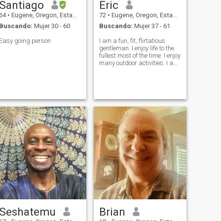
Santiago
Eric
64
•
Eugene, Oregon, Estados Unidos
72
•
Eugene, Oregon, Estados Unidos
Buscando:
Mujer 30 - 60
Buscando:
Mujer 37 - 61
Easy going person
I am a fun, fit, flirtatious
gentleman. I enjoy life to the
fullest most of the time. I enjoy
many outdoor activities. I am
a kind and generous man
with a conscience and faith
in God.
Seshatemu
Brian