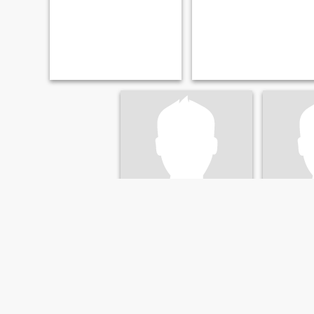
Wes
Rod
61
•
Eugene, Oregon, Estados Unidos
71
•
Eugene, O
Buscando:
Mujer 40 - 60
Buscando