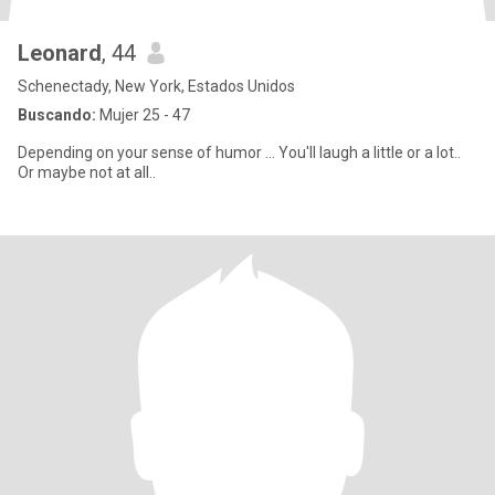
Leonard
, 44
Schenectady, New York, Estados Unidos
Buscando:
Mujer 25 - 47
Depending on your sense of humor ... You'll laugh a little or a lot..
Or maybe not at all..