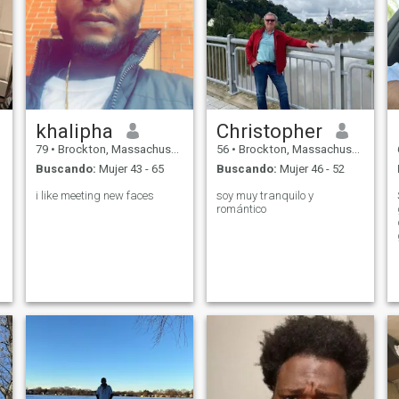
khalipha
Christopher
79
•
Brockton, Massachusetts, Estados Unidos
56
•
Brockton, Massachusetts, Estados Unidos
Buscando:
Mujer 43 - 65
Buscando:
Mujer 46 - 52
i like meeting new faces
soy muy tranquilo y
romántico