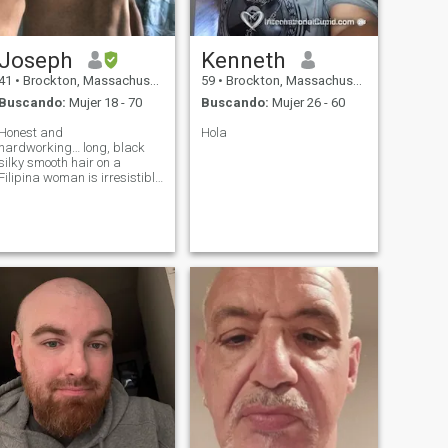
Joseph
Kenneth
41
•
Brockton, Massachusetts, Estados Unidos
59
•
Brockton, Massachusetts, Estados Unidos
Buscando:
Mujer 18 - 70
Buscando:
Mujer 26 - 60
Honest and
Hola
hardworking… long, black
silky smooth hair on a
Filipina woman is irresistible
to me