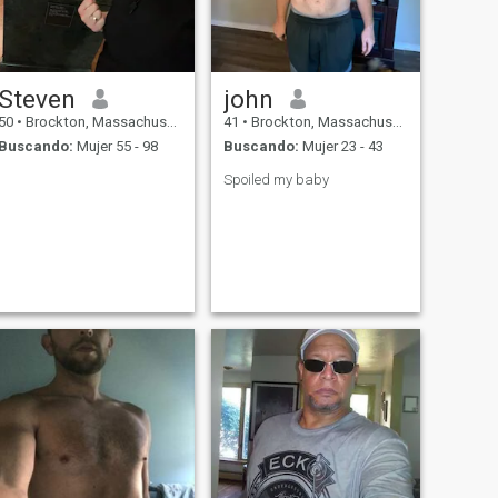
Steven
john
50
•
Brockton, Massachusetts, Estados Unidos
41
•
Brockton, Massachusetts, Estados Unidos
Buscando:
Mujer 55 - 98
Buscando:
Mujer 23 - 43
Spoiled my baby