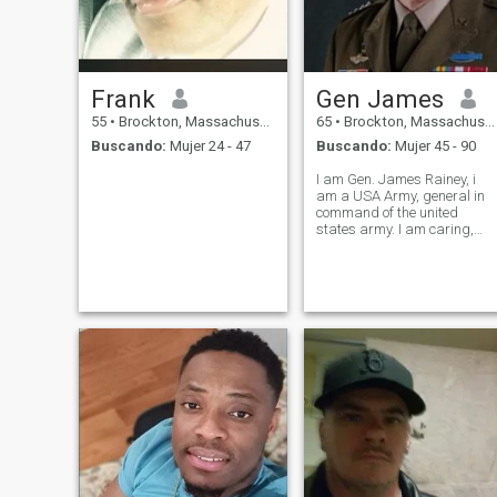
Frank
Gen James
55
•
Brockton, Massachusetts, Estados Unidos
65
•
Brockton, Massachusetts, Estados Unidos
Buscando:
Mujer 24 - 47
Buscando:
Mujer 45 - 90
I am Gen. James Rainey, i
am a USA Army, general in
command of the united
states army. I am caring,
honest, full of love, i might be
at the army but i am a sweet
and caring man. I want to be
love and ready to provide
and protect that special one
who