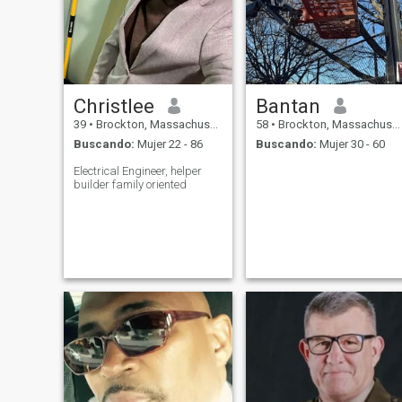
Christlee
Bantan
39
•
Brockton, Massachusetts, Estados Unidos
58
•
Brockton, Massachusetts, Estados Unidos
Buscando:
Mujer 22 - 86
Buscando:
Mujer 30 - 60
Electrical Engineer, helper
builder family oriented