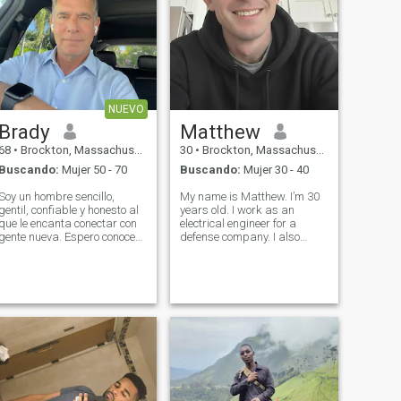
NUEVO
Brady
Matthew
68
•
Brockton, Massachusetts, Estados Unidos
30
•
Brockton, Massachusetts, Estados Unidos
Buscando:
Mujer 50 - 70
Buscando:
Mujer 30 - 40
Soy un hombre sencillo,
My name is Matthew. I’m 30
gentil, confiable y honesto al
years old. I work as an
que le encanta conectar con
electrical engineer for a
gente nueva. Espero conocer
defense company. I also
a alguien especial para que
serve aMy name is Matthew.
podamos compartir
I’m 30 years old. I work as a
experiencias y hermosos
electrical engineer for a
momentos juntos. Mis
defense company. I also
amigos me describen como
serve six years in United
leal, positivo, cariñoso,
States Marine Co
generoso, cálido y relajado.
Estoy listo para disfrutar de
la vida al máximo con
alguien especial. Nada que
perder, todo para ganar.
¡Envíame un mensaje!