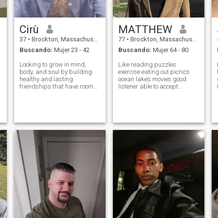
Cirù
MATTHEW
37
•
Brockton, Massachusetts, Estados Unidos
77
•
Brockton, Massachusetts, Estados Unidos
Buscando:
Mujer 23 - 42
Buscando:
Mujer 64 - 80
Looking to grow in mind,
Like reading puzzles
body, and soul by building
exercise eating out picnics
healthy and lasting
ocean lakes movies good
r
friendships that have room
listener able to accept
for more.
constructive criticism sense
of humor understand other
persons needs i do have 2
Maine Coon cats been
widowed for 6 years retired
for 5