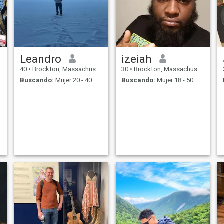
Leandro
izeiah
40
•
Brockton, Massachusetts, Estados Unidos
30
•
Brockton, Massachusetts, Estados Unidos
Buscando:
Mujer 20 - 40
Buscando:
Mujer 18 - 50