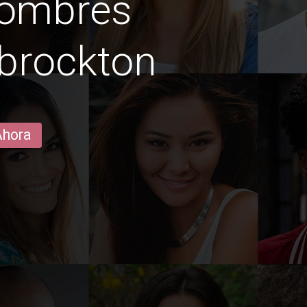
hombres
 brockton
Ahora