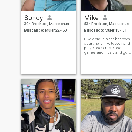
Sondy
Mike
30
•
Brockton, Massachusetts, Estados Unidos
53
•
Brockton, Massachusetts, Estados Unidos
Buscando:
Mujer 22 - 50
Buscando:
Mujer 18 - 51
I live alone in a one bedroom
apartment I like to cook and
play Xbox series Xbox
games and music and go fo
walk in the park