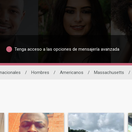
Tenga acceso a las opciones de mensajería avanzada
rnacionales
/
Hombres
/
Americanos
/
Massachusetts
/