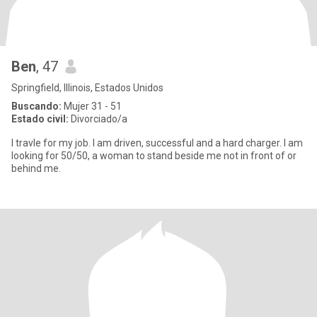
Ben
, 47
Springfield, Illinois, Estados Unidos
Buscando:
Mujer 31 - 51
Estado civil:
Divorciado/a
I travle for my job. I am driven, successful and a hard charger. I am
looking for 50/50, a woman to stand beside me not in front of or
behind me.