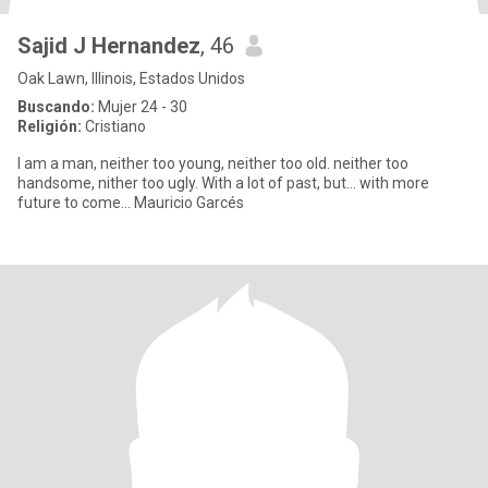
Sajid J Hernandez
, 46
Oak Lawn, Illinois, Estados Unidos
Buscando:
Mujer 24 - 30
Religión:
Cristiano
I am a man, neither too young, neither too old. neither too
handsome, nither too ugly. With a lot of past, but... with more
future to come... Mauricio Garcés