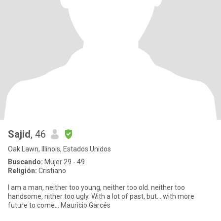
Sajid
, 46
Oak Lawn, Illinois, Estados Unidos
Buscando:
Mujer 29 - 49
Religión:
Cristiano
I am a man, neither too young, neither too old. neither too
handsome, nither too ugly. With a lot of past, but... with more
future to come... Mauricio Garcés