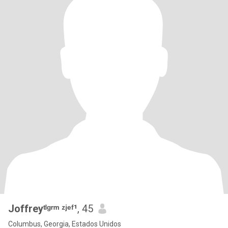
Joffreyᵗˡᵍʳᵐ ᶻʲᵉᶠ¹
, 45
Columbus, Georgia, Estados Unidos