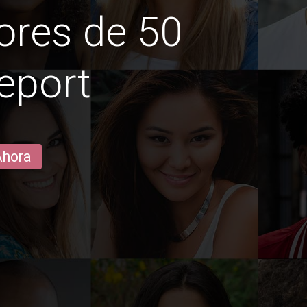
ores de 50
eport
Ahora