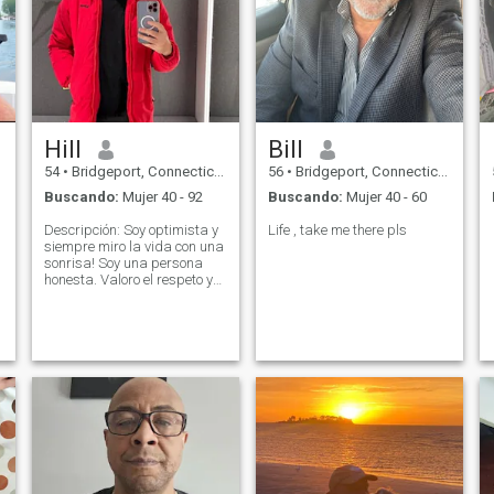
Hill
Bill
54
•
Bridgeport, Connecticut, Estados Unidos
56
•
Bridgeport, Connecticut, Estados Unidos
Buscando:
Mujer 40 - 92
Buscando:
Mujer 40 - 60
Descripción: Soy optimista y
Life , take me there pls
siempre miro la vida con una
sonrisa! Soy una persona
honesta. Valoro el respeto y
la confianza en una relación.
Soy un hombre apasionado,
soy abierto y atento.