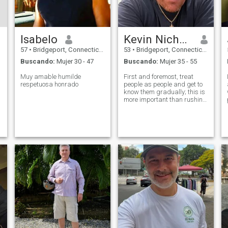
Isabelo
Kevin Nicholas
57
•
Bridgeport, Connecticut, Estados Unidos
53
•
Bridgeport, Connecticut, Estados Unidos
Buscando:
Mujer 30 - 47
Buscando:
Mujer 35 - 55
Muy amable humilde
First and foremost, treat
respetuosa honrado
people as people and get to
know them gradually; this is
more important than rushing
to define a relationship. Truly
suitable relationships stem
from long-term, genuine
communication, not from
piling up conditions or fleetin