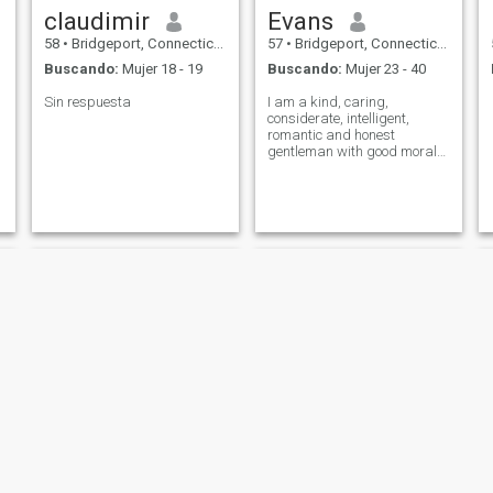
claudimir
Evans
58
•
Bridgeport, Connecticut, Estados Unidos
57
•
Bridgeport, Connecticut, Estados Unidos
Buscando:
Mujer 18 - 19
Buscando:
Mujer 23 - 40
Sin respuesta
I am a kind, caring,
considerate, intelligent,
romantic and honest
gentleman with good moral
qualities. I live a clean,
decent and healthy life style. I
am also atteactive and well-
educated. As a University
Professor, I am a good
communicator and
Quintus
Frank