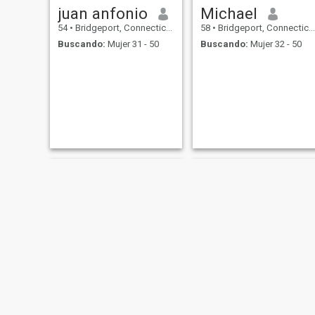
juan anfonio
Michael
54
•
Bridgeport, Connecticut, Estados Unidos
58
•
Bridgeport, Connecticut, Estados Unidos
Buscando:
Mujer 31 - 50
Buscando:
Mujer 32 - 50
Doris
Paulo