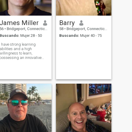
James Miller
Barry
56
•
Bridgeport, Connecticut, Estados Unidos
58
•
Bridgeport, Connecticut, Estados Unidos
Buscando:
Mujer 28 - 50
Buscando:
Mujer 40 - 75
I have strong learning
abilities and a high
willingness to learn,
possessing an innovative
spirit and constantly striving
for excellence; I am honest
and trustworthy, with
excellent teamwork skills; I
have received systematic
training in pharmaceutic