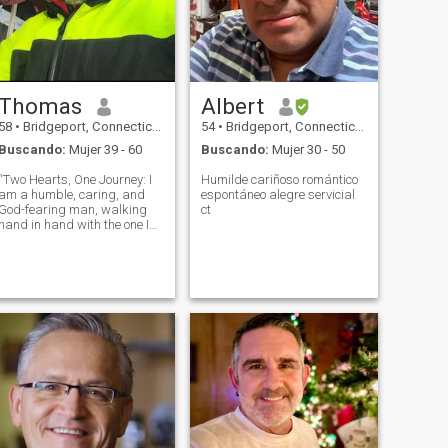
Thomas
Albert
58
•
Bridgeport, Connecticut, Estados Unidos
54
•
Bridgeport, Connecticut, Estados Unidos
Buscando:
Mujer 39 - 60
Buscando:
Mujer 30 - 50
“Two Hearts, One Journey: I
Humilde cariñoso romántico
am a humble, caring, and
espontáneo alegre servicial
God-fearing man, walking
ct
hand in hand with the one I
love. Together, we follow the
path God has laid before us
— a path filled with
compassion, trust, and a
love that grows deeper with
every step.”