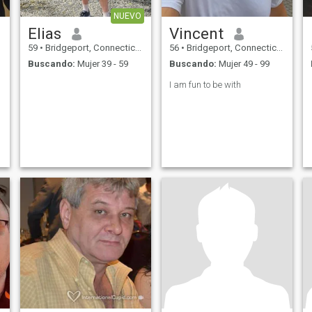
NUEVO
Elias
Vincent
59
•
Bridgeport, Connecticut, Estados Unidos
56
•
Bridgeport, Connecticut, Estados Unidos
Buscando:
Mujer 39 - 59
Buscando:
Mujer 49 - 99
I am fun to be with