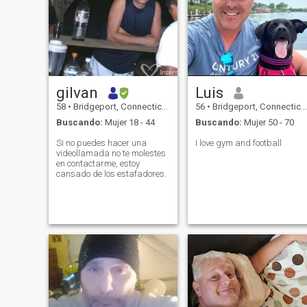
gilvan
Luis
58
•
Bridgeport, Connecticut, Estados Unidos
56
•
Bridgeport, Connecticut, Estados Unidos
Buscando:
Mujer 18 - 44
Buscando:
Mujer 50 - 70
Si no puedes hacer una
I love gym and football
videollamada no te molestes
en contactarme, estoy
cansado de los estafadores.