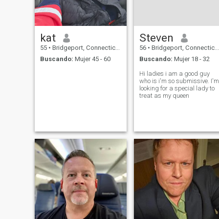
kat
Steven
55
•
Bridgeport, Connecticut, Estados Unidos
56
•
Bridgeport, Connecticut, Estados Unidos
Buscando:
Mujer 45 - 60
Buscando:
Mujer 18 - 32
Hi ladies i am a good guy
who is i'm so submissive. I'm
looking for a special lady to
treat as my queen