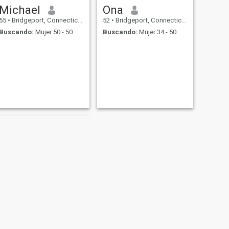
Michael
Ona
55
•
Bridgeport, Connecticut, Estados Unidos
52
•
Bridgeport, Connecticut, Estados Unidos
Buscando:
Mujer 50 - 50
Buscando:
Mujer 34 - 50
SIGUIENTE
Thomas