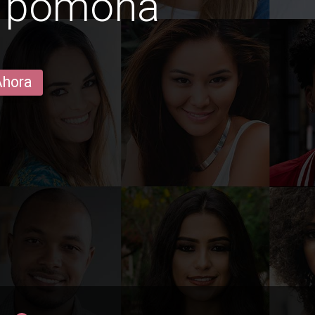
n pomona
Ahora