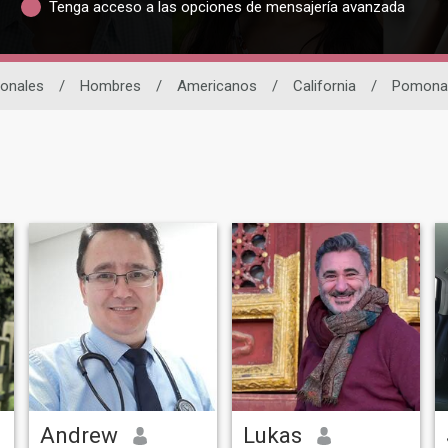
Tenga acceso a las opciones de mensajería avanzada
ionales
/
Hombres
/
Americanos
/
California
/
Pomona
Andrew
Lukas