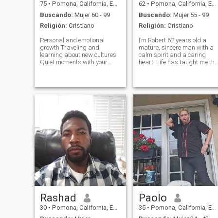
75
•
Pomona, California, Estados Unidos
62
•
Pomona, California, Estados Unidos
Buscando:
Mujer 60 - 99
Buscando:
Mujer 55 - 99
Religión:
Cristiano
Religión:
Cristiano
Personal and emotional
I’m Robert 62 years old a
growth Traveling and
mature, sincere man with a
learning about new cultures
calm spirit and a caring
Quiet moments with your
heart. Life has taught me the
partner Music that connects
value of patience, honesty,
with the soul Reading and
and genuine connection. I
learning new things Nature
believe love isn’t rushed—it’s
and outdoor walks Home-
built through trust,
cooked dinners and simple
understanding, laughter,
gestures Family values a
and shared
Rashad
Paolo
30
•
Pomona, California, Estados Unidos
35
•
Pomona, California, Estados Unidos