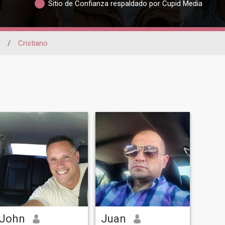
Sitio de Confianza respaldado por Cupid Media
/
Cristiano
John
Juan