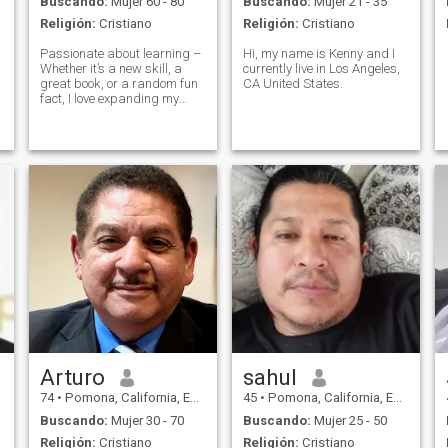
Buscando:
Mujer 60 - 80
Buscando:
Mujer 21 - 35
Religión:
Cristiano
Religión:
Cristiano
Passionate about learning –
Hi, my name is Kenny and I
Whether it’s a new skill, a
currently live in Los Angeles,
great book, or a random fun
CA United States.
fact, I love expanding my
knowledge.
Arturo
sahul
74
•
Pomona, California, Estados Unidos
45
•
Pomona, California, Estados Unidos
Buscando:
Mujer 30 - 70
Buscando:
Mujer 25 - 50
Religión:
Cristiano
Religión:
Cristiano