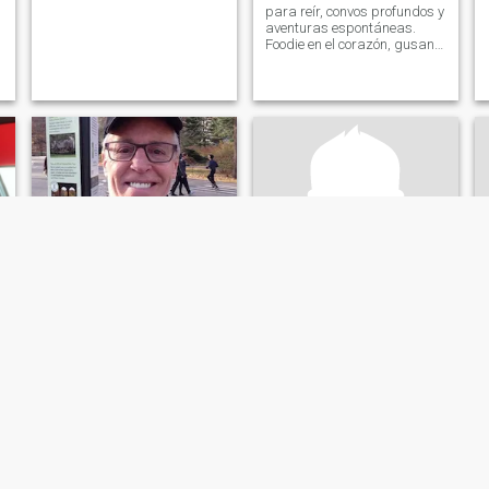
para reír, convos profundos y
aventuras espontáneas.
r
Foodie en el corazón, gusano
de libros por la noche, deja
vibrar y ver a dónde nos
lleva. Sé real, no hay tiempo
t
que pierda aquí
James
KD
43
•
Pomona, California, Estados Unidos
18
•
Pomona, California, Estados Unidos
Buscando:
Mujer 43 - 75
Buscando:
Mujer 18 - 25
Religión:
Cristiano
Religión:
Cristiano
I'm new to this online dating
stuffs so ask me and I will
answer .