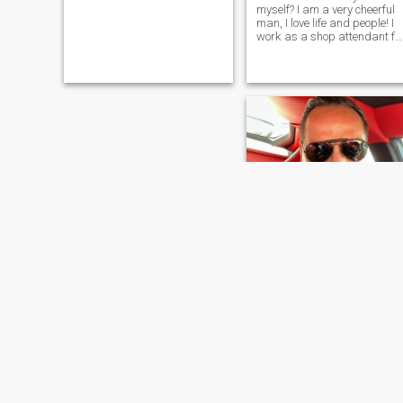
myself? I am a very cheerful
man, I love life and people! I
work as a shop attendant fo
a private jewelry company
and my work is an everyday
challenge! People think I can
encrypt any type of jewel be i
gold or diamond,that
Henry
55
•
Pomona, California, Estados Unidos
Buscando:
Mujer 45 - 75
Religión:
Cristiano