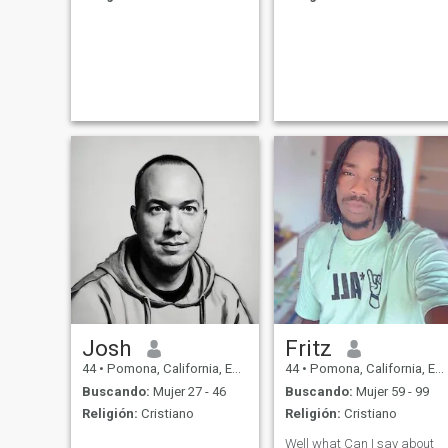
Josh
Fritz
44
•
Pomona, California, Estados Unidos
44
•
Pomona, California, Estados Unidos
Buscando:
Mujer 27 - 46
Buscando:
Mujer 59 - 99
Religión:
Cristiano
Religión:
Cristiano
Well what Can I say about