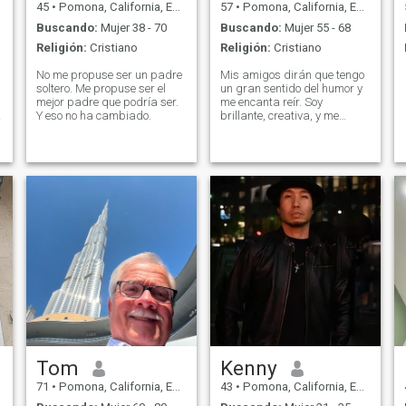
45
•
Pomona, California, Estados Unidos
57
•
Pomona, California, Estados Unidos
Buscando:
Mujer 38 - 70
Buscando:
Mujer 55 - 68
Religión:
Cristiano
Religión:
Cristiano
No me propuse ser un padre
Mis amigos dirán que tengo
soltero. Me propuse ser el
un gran sentido del humor y
mejor padre que podría ser.
me encanta reír. Soy
Y eso no ha cambiado.
brillante, creativa, y me
gustan casi todas las
actividades al aire libre. Soy
extrovertida, apasionada, de
espíritu libre. Muy atento y
juguetón. Vibrante y
energizado, fantástico
sentido del humor y
comunicativo. Tengo lo que se
ha descrito como un espíritu
infantil
Tom
Kenny
71
•
Pomona, California, Estados Unidos
43
•
Pomona, California, Estados Unidos