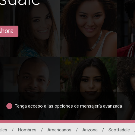
Ahora
Tenga acceso a las opciones de mensajería avanzada
ales
/
Hombres
/
Americanos
/
Arizona
/
Scottsdale