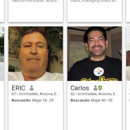
fake bio information, and/or
basis, managing stress and
requiring endless texting
sleeping well! Oh, and
before video chatting. DO
having lots of fun 😁
NOT CONTACT ME. If I feel
you are a scammer, I will
ghost you and report it to IC.
++
ERIC
Carlos
67
•
Scottsdale, Arizona, Estados Unidos
62
•
Scottsdale, Arizona, Estados Unidos
Buscando:
Mujer 18 - 29
Buscando:
Mujer 40 - 55