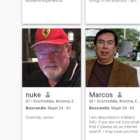
excelente experiencia
things in life anymore. I am
profesional. Disfruto de
very passionate about the
deportes como: Esquí, golf,
things I do care about but
tenis, snorkel y buceo con
have let go of many things
escafandra. Me encanta la
that use to upset me for no
naturaleza; disfrutar de las
reason . I try to stay positive
montañas, el mar y la playa.
abou
Mis pasatiempos: Cocinar,
observar las estrellas y volar
con drones.
nuke
Marcos
67
•
Scottsdale, Arizona, Estados Unidos
63
•
Scottsdale, Arizona, Estados Unidos
Buscando:
Mujer 24 - 61
Buscando:
Mujer 34 - 65
Divertido, activo
I am described in 4 letters:
INFJ. If you are not sure what
that it please do an internet
search. I may save you time
in your decision if you would