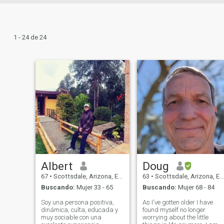
1 - 24 de 24
Albert
Doug
67
•
Scottsdale, Arizona, Estados Unidos
63
•
Scottsdale, Arizona, Estados Unidos
Buscando:
Mujer 33 - 65
Buscando:
Mujer 68 - 84
Soy una persona positiva,
As I've gotten older I have
dinámica, culta, educada y
found myself no longer
muy sociable con una
worrying about the little