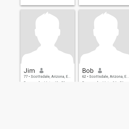
Jim
Bob
77
•
Scottsdale, Arizona, Estados Unidos
62
•
Scottsdale, Arizona, Estados Unidos
Buscando:
Mujer 40 - 59
Buscando:
Mujer 36 - 56