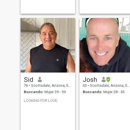
like to know me better.
Sid
Josh
76
•
Scottsdale, Arizona, Estados Unidos
63
•
Scottsdale, Arizona, Estados Unidos
Buscando:
Mujer 39 - 59
Buscando:
Mujer 28 - 45
LOOKING FOR LOVE.