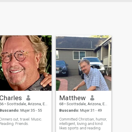
Charles
Matthew
66
•
Scottsdale, Arizona, Estados Unidos
68
•
Scottsdale, Arizona, Estados Unidos
Buscando:
Mujer 35 - 55
Buscando:
Mujer 31 - 49
Dinners out, travel. Music.
Committed Christian, humor,
Reading. Friends.
intelligent, loving and kind
likes sports and reading