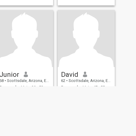
Junior
David
68
•
Scottsdale, Arizona, Estados Unidos
62
•
Scottsdale, Arizona, Estados Unidos
Buscando:
Mujer 39 - 58
Buscando:
Mujer 47 - 55