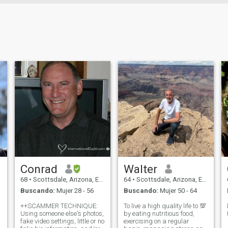
Conrad
Walter
68
•
Scottsdale, Arizona, Estados Unidos
64
•
Scottsdale, Arizona, Estados Unidos
Buscando:
Mujer 28 - 56
Buscando:
Mujer 50 - 64
++SCAMMER TECHNIQUE:
To live a high quality life to 💯
Using someone else's photos,
by eating nutritious food,
fake video settings, little or no
exercising on a regular