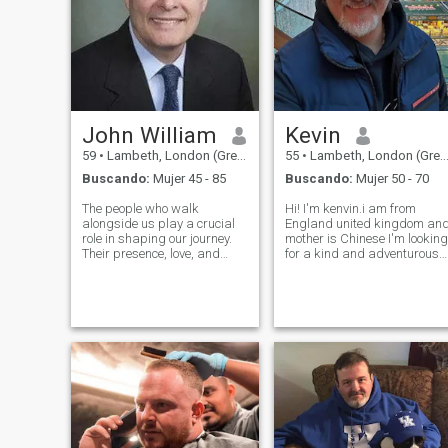
John William
Kevin
59
•
Lambeth, London (Greater), Reino Unido
55
•
Lambeth, London (Greater), Reino Unido
Buscando:
Mujer 45 - 85
Buscando:
Mujer 50 - 70
The people who walk
Hi! I'm kenvin.i am from
alongside us play a crucial
England united kingdom an
role in shaping our journey.
mother is Chinese I'm looking
Their presence, love, and
for a kind and adventurous
support bring profound
companion, someone to
meaning to life. True riches
share life's experiences
are not found in material
with.when I'm not working,
possessions but in the
you can find me exploring the
moments we share with
local trails, trying new
those who truly underst
restaurants