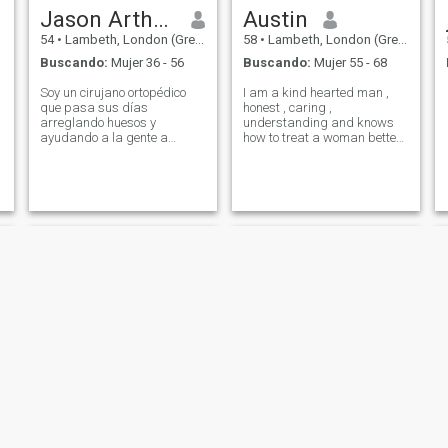
Jason Arthur Maurice
Austin
54
•
Lambeth, London (Greater), Reino Unido
58
•
Lambeth, London (Greater), Reino Unido
Buscando:
Mujer 36 - 56
Buscando:
Mujer 55 - 68
Soy un cirujano ortopédico
I am a kind hearted man ,
que pasa sus días
honest , caring ,
arreglando huesos y
understanding and knows
ayudando a la gente a
how to treat a woman better
ponerse literalmente de pie.
in life . i am a kind of person
Fuera del quirófano, estoy
who lives a very peaceful life ,
castigado, curioso, y
but i don't tolerate nonsense .
sorprendentemente relajado
para alguien con un trabajo
de alto estrés. Valoro la
honestidad, la buena
conversación y la gente que
no se toma a sí misma
demasiado en serio. Me
gusta estar activo, aprender
cosas nuevas y relajarme
con buena comida, buena
música e incluso mejor
compañía. Creo que el
equilibrio importa. La
ambición es importante, pero
también lo es la risa y hacer
tiempo para las personas
Williams moore
Roland
que te importan.