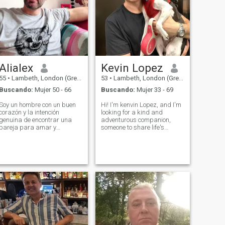
Alialex
Kevin Lopez
55
•
Lambeth, London (Greater), Reino Unido
53
•
Lambeth, London (Greater), Reino Unido
Buscando:
Mujer 50 - 66
Buscando:
Mujer 33 - 69
Soy un hombre con un buen
Hi! I'm kenvin Lopez, and I'm
corazón y la intención
looking for a kind and
genuina de encontrar una
adventurous companion,
pareja para amar y
someone to share life's
compartir mi vida con. La
experiences with.when I'm
felicidad no tiene precio y el
not working, you can find me
amor es todo lo que quiero a
exploring the local trails,
mi alrededor. Soy un hombre
trying new restaurants,
cariñoso, atento y generoso
playing music, or just
que quiere dar todo el amor
relaxing with a goo
de mi corazón a mi pareja y
amar completamente