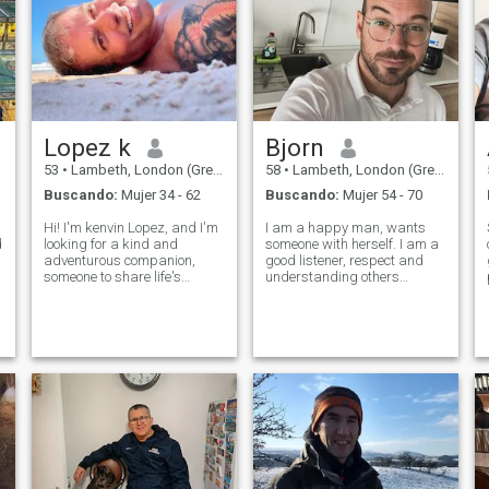
Lopez k
Bjorn
53
•
Lambeth, London (Greater), Reino Unido
58
•
Lambeth, London (Greater), Reino Unido
Buscando:
Mujer 34 - 62
Buscando:
Mujer 54 - 70
Hi! I'm kenvin Lopez, and I'm
I am a happy man, wants
d
looking for a kind and
someone with herself. I am a
adventurous companion,
good listener, respect and
someone to share life's
understanding others
experiences with.when I'm
opinions. I like to take walk
not working, you can find me
with my dog, cooking
exploring the local trails,
together and dancing to slow
trying new restaurants,
romantic songs with some
playing music, or just
glass champagne. I like spa
relaxing with a goo
massage, road