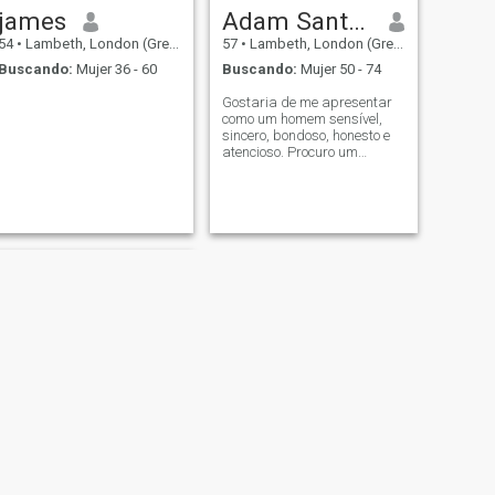
james
Adam Santos Romer
54
•
Lambeth, London (Greater), Reino Unido
57
•
Lambeth, London (Greater), Reino Unido
Buscando:
Mujer 36 - 60
Buscando:
Mujer 50 - 74
Gostaria de me apresentar
como um homem sensível,
sincero, bondoso, honesto e
atencioso. Procuro um
relacionamento sério e
duradouro.
SIGUIENTE
Hakan Akan