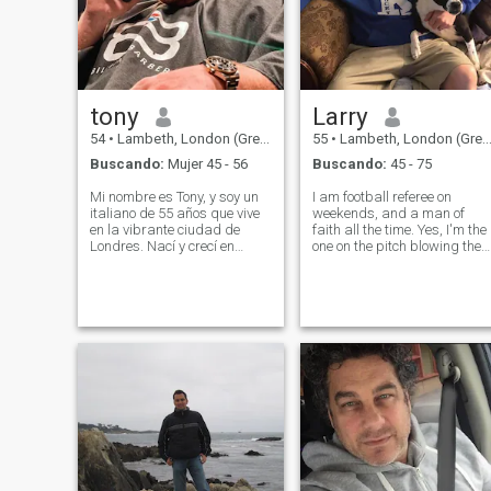
tony
Larry
54
•
Lambeth, London (Greater), Reino Unido
55
•
Lambeth, London (Greater), Reino Unido
Buscando:
Mujer 45 - 56
Buscando:
45 - 75
Mi nombre es Tony, y soy un
I am football referee on
italiano de 55 años que vive
weekends, and a man of
en la vibrante ciudad de
faith all the time. Yes, I'm the
Londres. Nací y crecí en
one on the pitch blowing the
Italia, ¡crecí rodeado de una
whistle, so I already know
rica historia, arte,
how to keep things fair and
arquitectura y deliciosa
call it like I see it — that skill
comida! Después de
carries over into
terminar mi educación,
relationships too! 😄 I'll be ho
decidí extender mis alas y
explorar nuevos horizontes.
Londres, con su cultura
diversa, su atmósfera
energética y sus infinitas
oportunidades, se convirtió
en mi nuevo hogar. Como
italiano orgulloso, aprecio mi
herencia y tradiciones. A