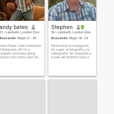
andy bates
Stephen
51
•
Lambeth, London (Greater), Reino Unido
56
•
Lambeth, London (Greater), Reino Unido
Buscando:
Mujer 27 - 40
Buscando:
Mujer 18 - 24
Inner Peace, Outer Adventure:
Me encanta la navegación,
A Balanced Life I'm a
los viajes, la fotografía y la
peaceful and easy-going
videografía. He navegado a
person who starts each day
través del Atlántico hace 3
with meditation, finding a
años y estoy consiguiendo un
sense of calm that carries
barco más grande juntos
me throughout. Fitness and
para hacer esto de nuevo. El
healthy eating are passions
plan es pasar los inviernos
of mine, and I love whipping
allí y trabajar los veranos en
up de
el Reino Unido. Soy una
persona de mente abierta y
soy un gran fotógrafo, así
que me encantaría encontrar
a alguien que pudiera ser mi
amigo, compañero, musa y
pose para mí. Tengo todas
las habilidades y el equipo
necesarios. Por favor, tenga