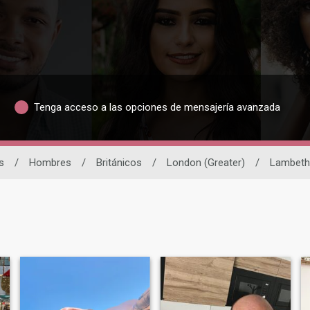
Tenga acceso a las opciones de mensajería avanzada
s
/
Hombres
/
Británicos
/
London (Greater)
/
Lambeth