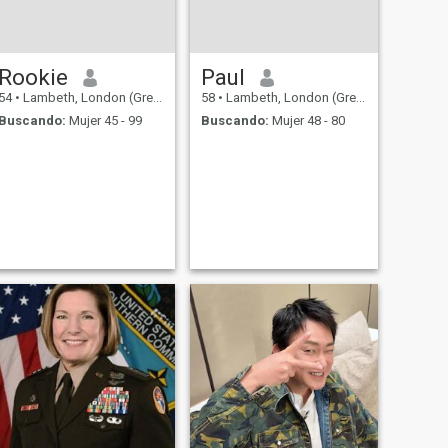
en cuenta que disparar
nides de arte erótico y
material de vídeo. Por favor,
no se ofenda si usted se ha
puesto en contacto conmigo y
Rookie
Paul
esto no es lo suyo.
54
•
Lambeth, London (Greater), Reino Unido
58
•
Lambeth, London (Greater), Reino Unido
Buscando:
Mujer 45 - 99
Buscando:
Mujer 48 - 80