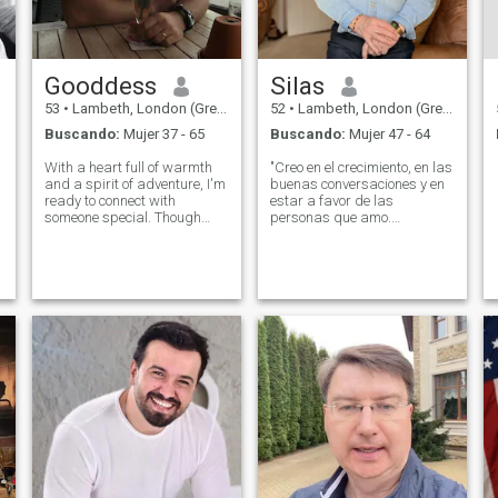
Gooddess
Silas
53
•
Lambeth, London (Greater), Reino Unido
52
•
Lambeth, London (Greater), Reino Unido
Buscando:
Mujer 37 - 65
Buscando:
Mujer 47 - 64
With a heart full of warmth
"Creo en el crecimiento, en las
and a spirit of adventure, I'm
buenas conversaciones y en
ready to connect with
estar a favor de las
someone special. Though
personas que amo.
words can only scratch the
Actualmente trabaja en
surface of who I am, I'm
[objetivo/proyecto].
eager to share my passions,
laughter, and dreams with
someone who resonates with
my energy.