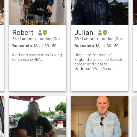
Robert
Julian
54
•
Lambeth, London (Greater), Reino Unido
58
•
Lambeth, London (Greater), Reino Unido
Buscando:
Mujer 39 - 50
Buscando:
Mujer 30 - 50
kind and honest man looking
I live in the far north of
for someone REAL
England close to the Scotish
border and close to
Hadrian's Wall (Roman
antiquity). I am sort of semi
retired and do a little dealing
in antique and vintage items
to supplement my income. My
heritage is English, Scots
and Ru