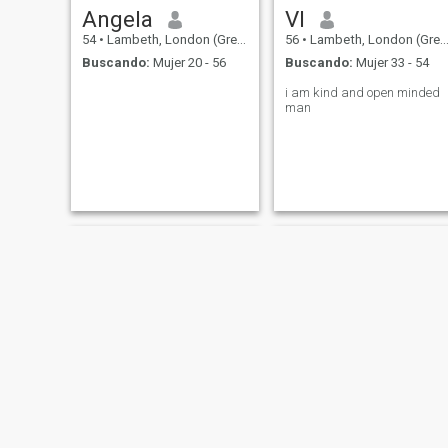
Angela
VI
54
•
Lambeth, London (Greater), Reino Unido
56
•
Lambeth, London (Greater), Reino Unido
Buscando:
Mujer 20 - 56
Buscando:
Mujer 33 - 54
i am kind and open minded
man
Alex
Johnson