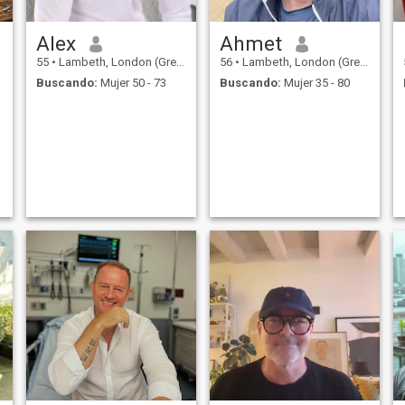
Alex
Ahmet
55
•
Lambeth, London (Greater), Reino Unido
56
•
Lambeth, London (Greater), Reino Unido
Buscando:
Mujer 50 - 73
Buscando:
Mujer 35 - 80