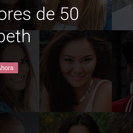
ores de 50
beth
Ahora