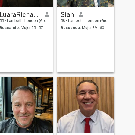
LuaraRichardson
Siah
55
•
Lambeth, London (Greater), Reino Unido
58
•
Lambeth, London (Greater), Reino Unido
Buscando:
Mujer 55 - 57
Buscando:
Mujer 39 - 60