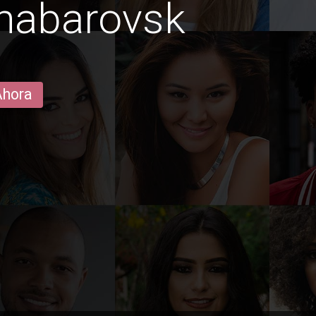
khabarovsk
Ahora