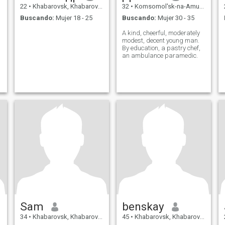
22
•
Khabarovsk, Khabarovsk, Rusia
32
•
Komsomol'sk-na-Amure, Khabarovsk, Rusia
Buscando:
Mujer 18 - 25
Buscando:
Mujer 30 - 35
A kind, cheerful, moderately
modest, decent young man.
By education, a pastry chef,
an ambulance paramedic.
Sam
benskay
34
•
Khabarovsk, Khabarovsk, Rusia
45
•
Khabarovsk, Khabarovsk, Rusia