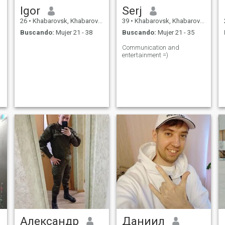
Igor
Serj
26
•
Khabarovsk, Khabarovsk, Rusia
39
•
Khabarovsk, Khabarovsk, Rusia
Buscando:
Mujer 21 - 38
Buscando:
Mujer 21 - 35
Communication and
entertainment =)
Александр
Даниил