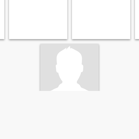
Andrey
46
•
Komsomol'sk-na-Amure, Khabarovsk, Rusia
Buscando:
Mujer 30 - 52