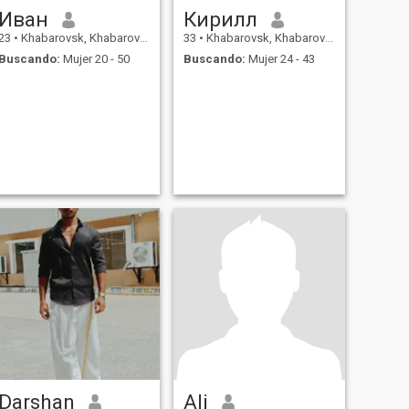
Иван
Кирилл
23
•
Khabarovsk, Khabarovsk, Rusia
33
•
Khabarovsk, Khabarovsk, Rusia
Buscando:
Mujer 20 - 50
Buscando:
Mujer 24 - 43
Darshan
Аli