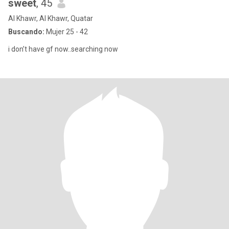
sweet
, 45
Al Khawr, Al Khawr, Quatar
Buscando:
Mujer 25 - 42
i don’t have gf now..searching now