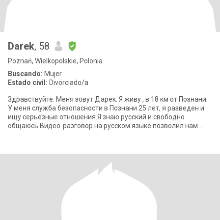
Darek
, 58
Poznań, Wielkopolskie, Polonia
Buscando:
Mujer
Estado civil:
Divorciado/a
Здравствуйте. Меня зовут Дарек. Я живу , в 18 км от Познани.
У меня служба безопасности в Познани 25 лет, я разведен и
ищу серьезные отношения.Я знаю русский и свободно
общаюсь.Видео-разговор на русском языке позволил нам
ответить на вопрос, нрави