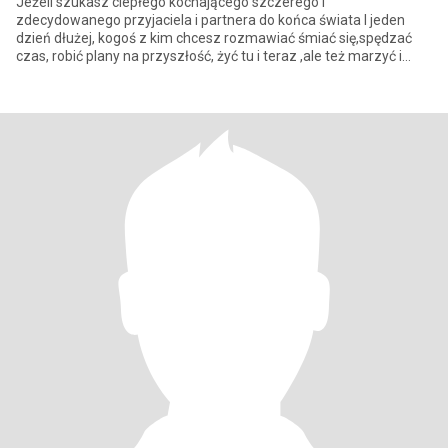
Jeżeli szukasz ciepłego kochającego szczerego i
zdecydowanego przyjaciela i partnera do końca świata I jeden
dzień dłużej, kogoś z kim chcesz rozmawiać śmiać się,spędzać
czas, robić plany na przyszłość, żyć tu i teraz ,ale też marzyć i
zapomnieć o