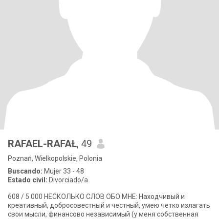
RAFAEL-RAFAŁ
, 49
Poznań, Wielkopolskie, Polonia
Buscando:
Mujer 33 - 48
Estado civil:
Divorciado/a
608 / 5 000 НЕСКОЛЬКО СЛОВ ОБО МНЕ: Находчивый и
креативный, добросовестный и честный, умею четко излагать
свои мысли, финансово независимый (у меня собственная