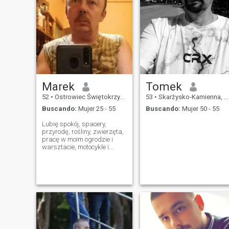
Marek
Tomek
52
•
Ostrowiec Świętokrzyski, Świętokrzyskie, Polonia
53
•
Skarżysko-Kamienna, Świętokrzyskie, Polonia
Buscando:
Mujer 25 - 55
Buscando:
Mujer 50 - 55
Lubię spokój, spacery,
przyrodę, rośliny, zwierzęta,
pracę w moim ogrodzie i
warsztacie, motocykle i
ładne damskie stopy.
Szanuję i lubię ludzi - bez
względu na kolor i wyznanie
- liczy się charakter
człowieka. Jestem
tolerancyjnym i trochę
nieśmiały