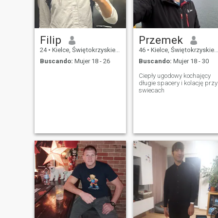
Filip
Przemek
24
•
Kielce, Świętokrzyskie, Polonia
46
•
Kielce, Świętokrzyskie, Polonia
Buscando:
Mujer 18 - 26
Buscando:
Mujer 18 - 30
Ciepły ugodowy kochajęcy
długie spacery i kolację przy
swiecach