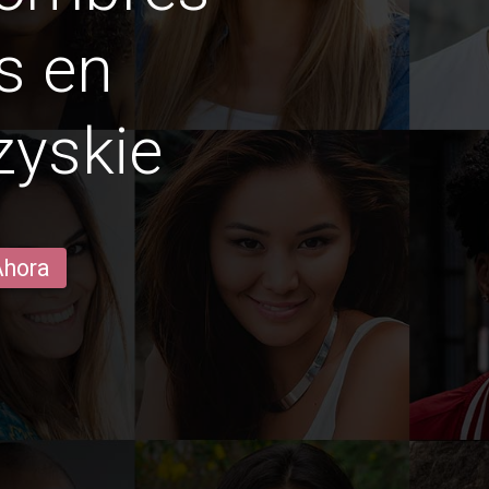
s en
zyskie
Ahora