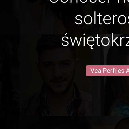
soltero
świętokr
Vea Perfiles 