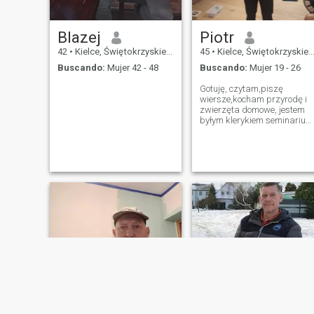
Blazej
Piotr
42
•
Kielce, Świętokrzyskie, Polonia
45
•
Kielce, Świętokrzyskie, Polonia
Buscando:
Mujer 42 - 48
Buscando:
Mujer 19 - 26
Gotuję, czytam,piszę
wiersze,kocham przyrodę i
zwierzęta domowe, jestem
byłym klerykiem seminarium
duchownego.