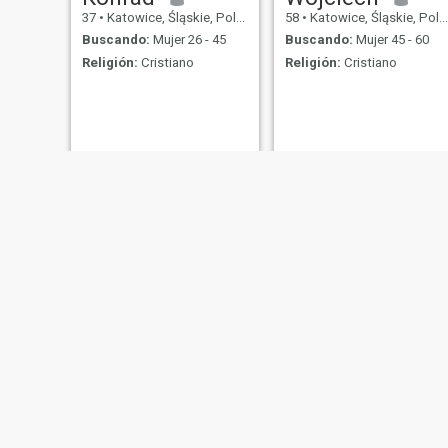
37
•
Katowice, Śląskie, Polonia
58
•
Katowice, Śląskie, Polonia
Buscando:
Mujer 26 - 45
Buscando:
Mujer 45 - 60
Religión:
Cristiano
Religión:
Cristiano
Levan burjaliani
Piotra
50
•
Katowice, Śląskie, Polonia
56
•
Katowice, Śląskie, Polonia