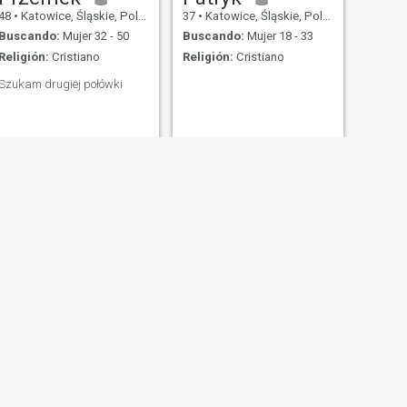
48
•
Katowice, Śląskie, Polonia
37
•
Katowice, Śląskie, Polonia
Buscando:
Mujer 32 - 50
Buscando:
Mujer 18 - 33
Religión:
Cristiano
Religión:
Cristiano
Szukam drugiej połówki
SIGUIENTE
Błażej
35
•
Katowice, Śląskie, Polonia