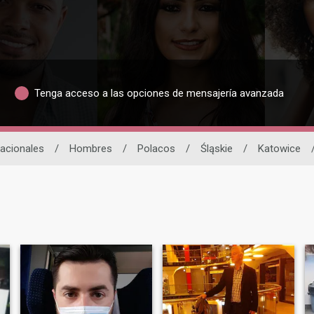
Tenga acceso a las opciones de mensajería avanzada
nacionales
/
Hombres
/
Polacos
/
Śląskie
/
Katowice