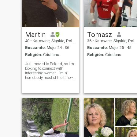
Martin
Tomasz
40
•
Katowice, Śląskie, Polonia
36
•
Katowice, Śląskie, Polonia
Buscando:
Mujer 24 - 36
Buscando:
Mujer 25 - 45
Religión:
Cristiano
Religión:
Cristiano
Just moved to Poland, so I'm
looking to connect with
interesting women. I'm a
homebody most of the time -
preferring to spend a cosy
evening indoors or in a nice
homely restaurant, but
sometimes I get the urge to
go out dancing or drinking
out of the