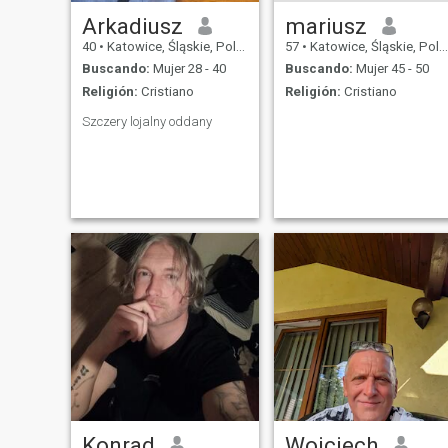
Arkadiusz
mariusz
40
•
Katowice, Śląskie, Polonia
57
•
Katowice, Śląskie, Polonia
Buscando:
Mujer 28 - 40
Buscando:
Mujer 45 - 50
Religión:
Cristiano
Religión:
Cristiano
Szczery lojalny oddany
Konrad
Wojciech