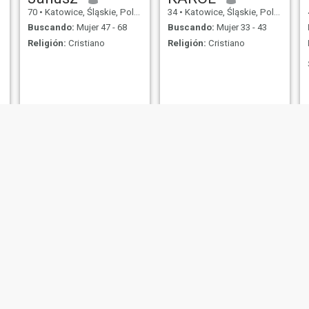
70
•
Katowice, Śląskie, Polonia
34
•
Katowice, Śląskie, Polonia
Buscando:
Mujer 47 - 68
Buscando:
Mujer 33 - 43
Religión:
Cristiano
Religión:
Cristiano
Natan
I
59
•
Katowice, Śląskie, Polonia
22
•
Katowice, Śląskie, Polonia