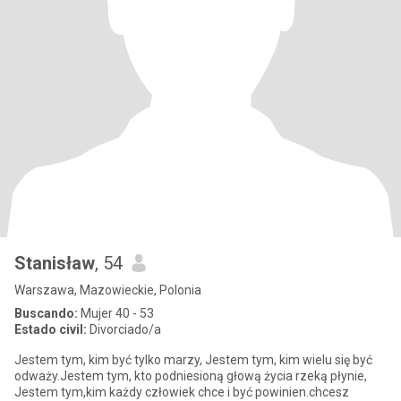
Stanisław
, 54
Warszawa, Mazowieckie, Polonia
Buscando:
Mujer 40 - 53
Estado civil:
Divorciado/a
Jestem tym, kim być tylko marzy, Jestem tym, kim wielu się być
odważy.Jestem tym, kto podniesioną głową życia rzeką płynie,
Jestem tym,kim każdy człowiek chce i być powinien.chcesz