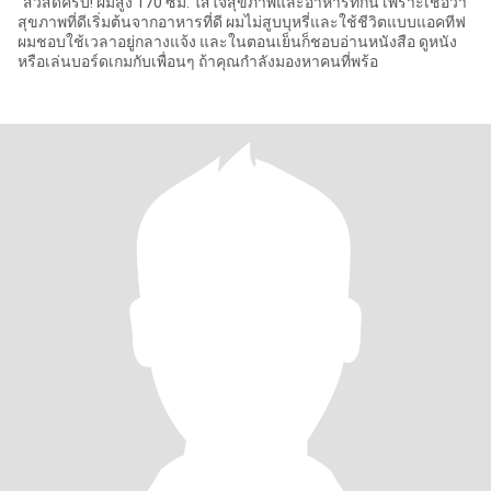
"สวัสดีครับ! ผมสูง 170 ซม. ใส่ใจสุขภาพและอาหารที่กิน เพราะเชื่อว่า
สุขภาพที่ดีเริ่มต้นจากอาหารที่ดี ผมไม่สูบบุหรี่และใช้ชีวิตแบบแอคทีฟ
ผมชอบใช้เวลาอยู่กลางแจ้ง และในตอนเย็นก็ชอบอ่านหนังสือ ดูหนัง
หรือเล่นบอร์ดเกมกับเพื่อนๆ ถ้าคุณกำลังมองหาคนที่พร้อ