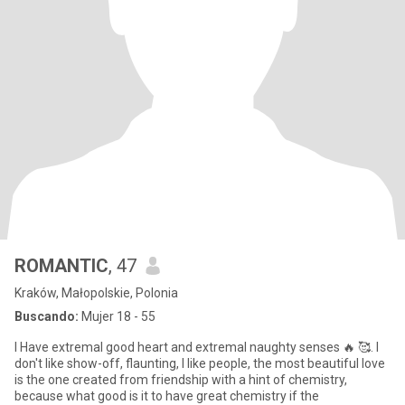
ROMANTIC
, 47
Kraków, Małopolskie, Polonia
Buscando:
Mujer 18 - 55
I Have extremal good heart and extremal naughty senses 🔥 🥰. I
don't like show-off, flaunting, I like people, the most beautiful love
is the one created from friendship with a hint of chemistry,
because what good is it to have great chemistry if the