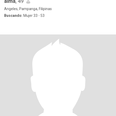
alma
, 49
Angeles, Pampanga, Filipinas
Buscando:
Mujer 33 - 53