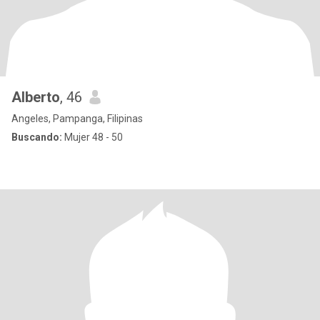
Alberto
, 46
Angeles, Pampanga, Filipinas
Buscando:
Mujer 48 - 50