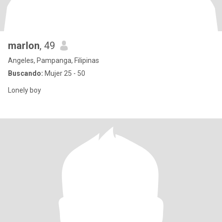
marlon
, 49
Angeles, Pampanga, Filipinas
Buscando:
Mujer 25 - 50
Lonely boy