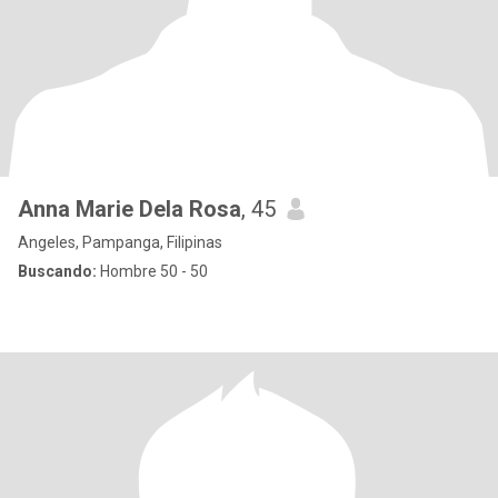
Anna Marie Dela Rosa
, 45
Angeles, Pampanga, Filipinas
Buscando:
Hombre 50 - 50