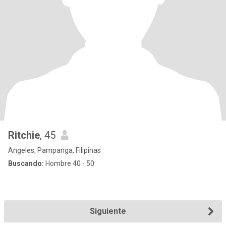
Ritchie
, 45
Angeles, Pampanga, Filipinas
Buscando:
Hombre 40 - 50
Siguiente