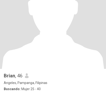
Brian
, 46
Angeles, Pampanga, Filipinas
Buscando:
Mujer 25 - 40