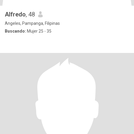
Alfredo
, 48
Angeles, Pampanga, Filipinas
Buscando:
Mujer 25 - 35