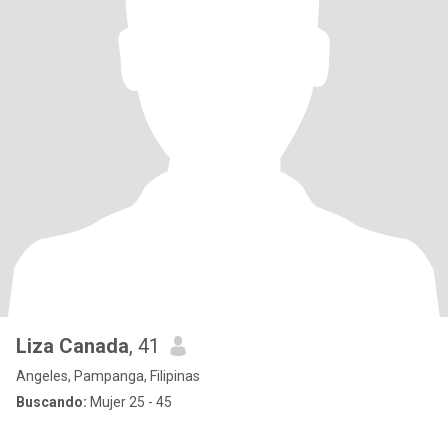
Liza Canada
, 41
Angeles, Pampanga, Filipinas
Buscando:
Mujer 25 - 45