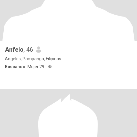
Anfelo
, 46
Angeles, Pampanga, Filipinas
Buscando:
Mujer 29 - 45