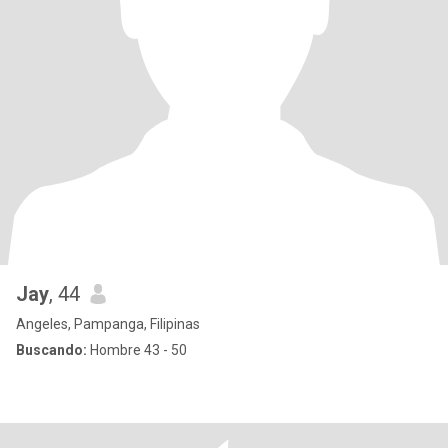
Jay
, 44
Angeles, Pampanga, Filipinas
Buscando:
Hombre 43 - 50