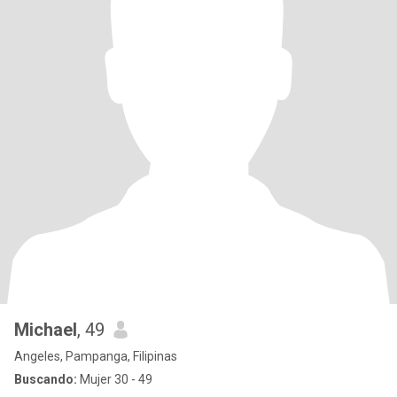
Michael
, 49
Angeles, Pampanga, Filipinas
Buscando:
Mujer 30 - 49