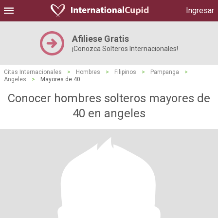
Ingresar
Afiliese Gratis
¡Conozca Solteros Internacionales!
Citas Internacionales
>
Hombres
>
Filipinos
>
Pampanga
>
Angeles
>
Mayores de 40
Conocer hombres solteros mayores de
40 en angeles