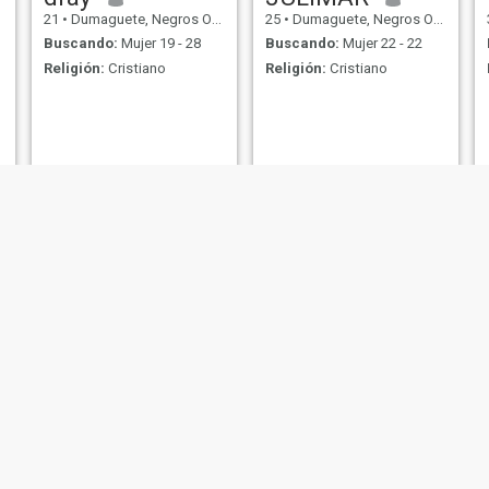
21
•
Dumaguete, Negros Oriental, Filipinas
25
•
Dumaguete, Negros Oriental, Filipinas
Buscando:
Mujer 19 - 28
Buscando:
Mujer 22 - 22
Religión:
Cristiano
Religión:
Cristiano
carla
Stephanie
26
•
Dumaguete, Negros Oriental, Filipinas
37
•
Dumaguete, Negros Oriental, Filipinas