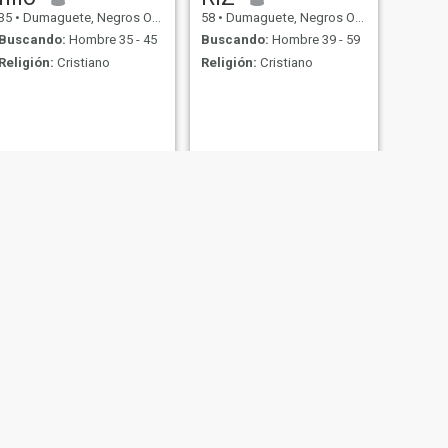
35
•
Dumaguete, Negros Oriental, Filipinas
58
•
Dumaguete, Negros Oriental, Filipinas
Buscando:
Hombre 35 - 45
Buscando:
Hombre 39 - 59
Religión:
Cristiano
Religión:
Cristiano
SIGUIENTE
JAN RAY
26
•
Dumaguete, Negros Oriental, Filipinas