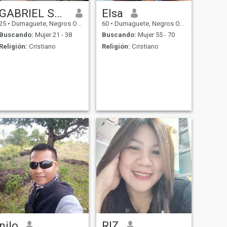
GABRIEL SYMON
Elsa
25
•
Dumaguete, Negros Oriental, Filipinas
60
•
Dumaguete, Negros Oriental, Filipinas
Buscando:
Mujer 21 - 38
Buscando:
Mujer 55 - 70
Religión:
Cristiano
Religión:
Cristiano
nilo
RIZ