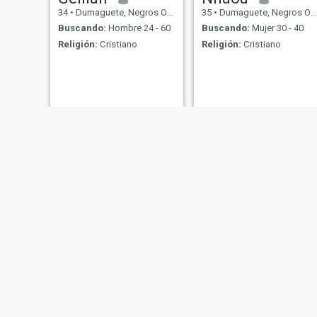
34
•
Dumaguete, Negros Oriental, Filipinas
35
•
Dumaguete, Negros Oriental, Filipinas
Buscando:
Hombre 24 - 60
Buscando:
Mujer 30 - 40
Religión:
Cristiano
Religión:
Cristiano
Benjie
gwaps
23
•
Dumaguete, Negros Oriental, Filipinas
30
•
Dumaguete, Negros Oriental, Filipinas