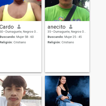
Cardo
anecito
60
•
Dumaguete, Negros Oriental, Filipinas
35
•
Dumaguete, Negros Oriental, Filipinas
Buscando:
Mujer 58 - 60
Buscando:
Mujer 25 - 45
Religión:
Cristiano
Religión:
Cristiano