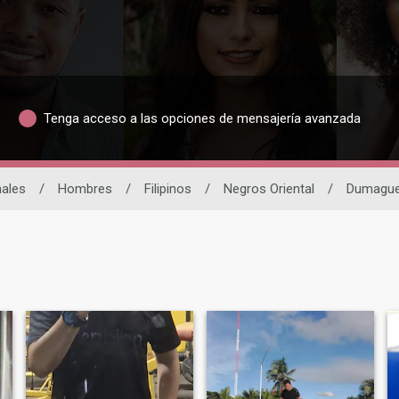
Tenga acceso a las opciones de mensajería avanzada
nales
/
Hombres
/
Filipinos
/
Negros Oriental
/
Dumague