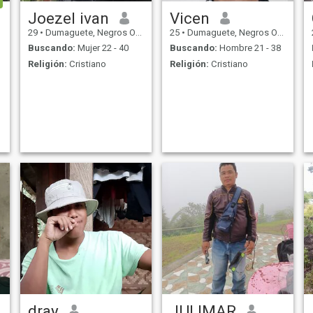
Joezel ivan
Vicen
29
•
Dumaguete, Negros Oriental, Filipinas
25
•
Dumaguete, Negros Oriental, Filipinas
Buscando:
Mujer 22 - 40
Buscando:
Hombre 21 - 38
Religión:
Cristiano
Religión:
Cristiano
dray
JULIMAR