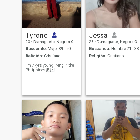
Tyrone
Jessa
30
•
Dumaguete, Negros Oriental, Filipinas
26
•
Dumaguete, Negros Oriental, Filipinas
Buscando:
Mujer 39 - 50
Buscando:
Hombre 21 - 38
Religión:
Cristiano
Religión:
Cristiano
I'm 77yrs young living in the
Philippines 🇵🇭