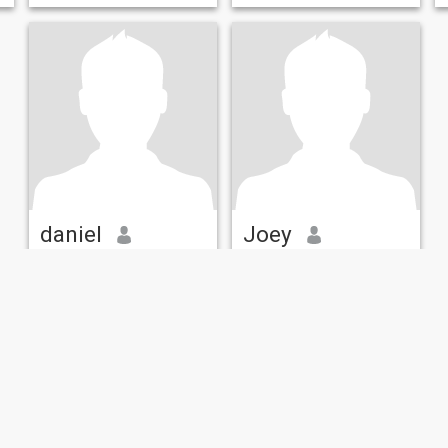
daniel
Joey
70
•
Baguio, Benguet, Filipinas
65
•
Baguio, Benguet, Filipinas
Buscando:
Mujer 20 - 45
Buscando:
Mujer 40 - 58
macho, guapo and loving