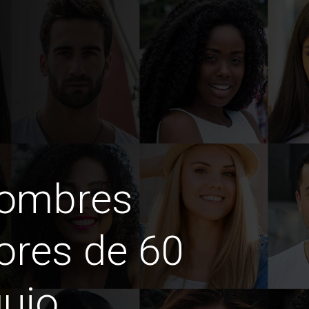
hombres
ores de 60
uio