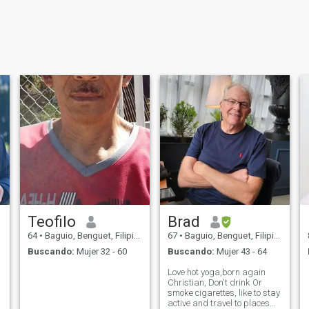
Teofilo
Brad
64
•
Baguio, Benguet, Filipinas
67
•
Baguio, Benguet, Filipinas
Buscando:
Mujer 32 - 60
Buscando:
Mujer 43 - 64
Love hot yoga,born again
Christian, Don't drink Or
smoke cigarettes, like to stay
active and travel to places