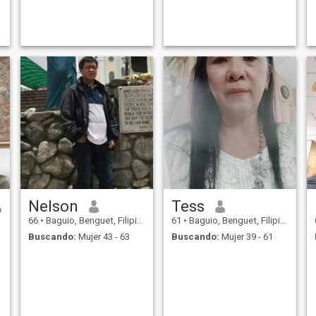
d
that offer Bikram Hot Yoga.
Nelson
Tess
66
•
Baguio, Benguet, Filipinas
61
•
Baguio, Benguet, Filipinas
Buscando:
Mujer 43 - 63
Buscando:
Mujer 39 - 61