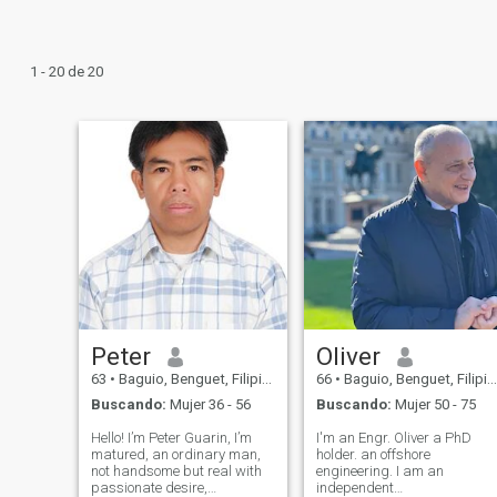
1 - 20 de 20
Peter
Oliver
63
•
Baguio, Benguet, Filipinas
66
•
Baguio, Benguet, Filipinas
Buscando:
Mujer 36 - 56
Buscando:
Mujer 50 - 75
Hello! I’m Peter Guarin, I’m
I'm an Engr. Oliver a PhD
matured, an ordinary man,
holder. an offshore
not handsome but real with
engineering. I am an
passionate desire,
independent