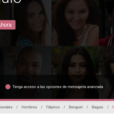
Ahora
Tenga acceso a las opciones de mensajería avanzada
cionales
/
Hombres
/
Filipinos
/
Benguet
/
Baguio
/