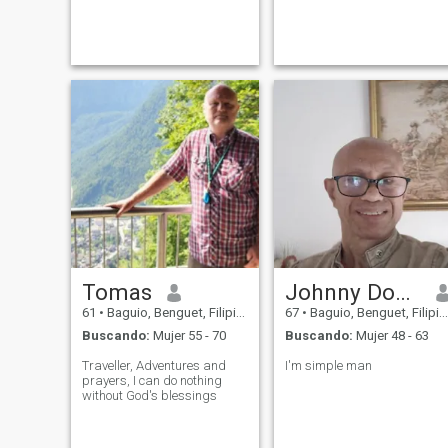
responsible and with
contractor/engineer of oil an
xpression of genuine love in
gas services. I specialize in
the family. I live in Baguio,a
repairs and maintenance of
cold city and the summer
oil pipelines.
capital of the Philippines. If
you are real
Tomas
Johnny Dosal
61
•
Baguio, Benguet, Filipinas
67
•
Baguio, Benguet, Filipinas
Buscando:
Mujer 55 - 70
Buscando:
Mujer 48 - 63
Traveller, Adventures and
I'm simple man
prayers, I can do nothing
without God's blessings