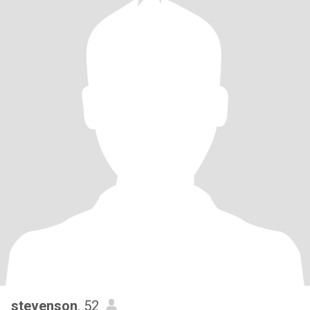
stevenson
, 52