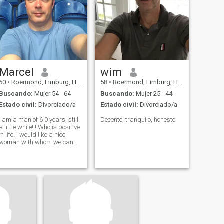
Marcel
wim
60
•
Roermond, Limburg, Holanda
58
•
Roermond, Limburg, Holanda
Buscando:
Mujer 54 - 64
Buscando:
Mujer 25 - 44
Estado civil:
Divorciado/a
Estado civil:
Divorciado/a
I am a man of 6 0 years, still
Decente, tranquilo, honesto
a little while!!! Who is positive
in life. I would like a nice
woman with whom we can
enjoy life together.