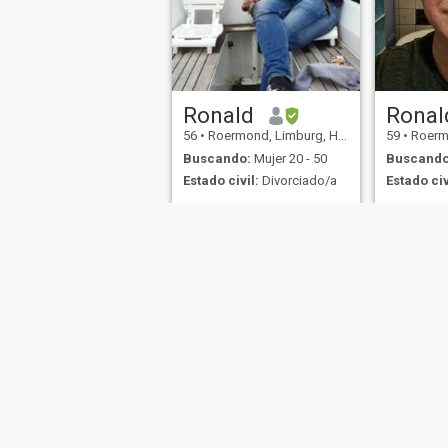
Ronald
Ronal
56
•
Roermond, Limburg, Holanda
59
•
Roermon
Buscando:
Mujer 20 - 50
Buscando
Estado civil:
Divorciado/a
Estado civ
Faithful, loving
Like music,
drink or di
outdoors, 
love to spe
with a nice
Sobre Nosotros
Contáctenos
Historias Exitosas
Términos 
This website is operated by D