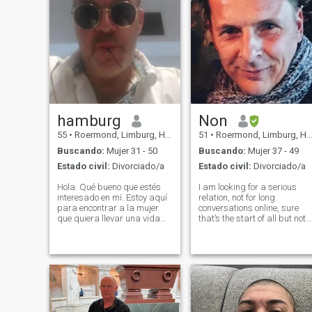
hamburg
Non
55
•
Roermond, Limburg, Holanda
51
•
Roermond, Limburg, Holanda
Buscando:
Mujer 31 - 50
Buscando:
Mujer 37 - 49
Estado civil:
Divorciado/a
Estado civil:
Divorciado/a
Hola. Qué bueno que estés
I am looking for a serious
interesado en mí. Estoy aquí
relation, not for long
para encontrar a la mujer
conversations online, sure
que quiera llevar una vida
that’s the start of all but not
interesante. No quiero
for long term 😊 I enjoy the
despertarme nunca con mi
small things life offers us, a
esposa sonriendo todas las
relaxed evening at home with
mañanas. sostén su
a glass of wine 🍷 . A candle
autobús en tu mano y llévale
🕯️ , a little fire an
un café a la ca