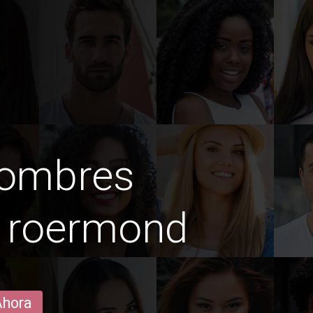
hombres
n roermond
Ahora