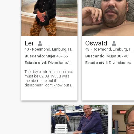
Lei
Oswald
40
•
Roermond, Limburg, Holanda
43
•
Roermond, Limburg, Holanda
Buscando:
Mujer 45 - 65
Buscando:
Mujer 38 - 48
Estado civil:
Divorciado/a
Estado civil:
Divorciado/a
The day of birth is not correct
must be 02-08-1955 ,i was
member here but it
disappear,i dont know but i
can not fix it ,so i put one new
account, i am 70 years old
and looking for one woman
at 40-65 years ,am retired
and my daughter took over
my com