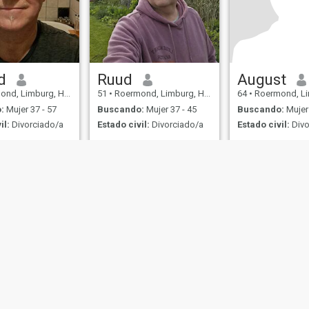
d
Ruud
August
d, Limburg, Holanda
51
•
Roermond, Limburg, Holanda
64
•
Roermond, Limbu
:
Mujer 37 - 57
Buscando:
Mujer 37 - 45
Buscando:
Mujer 
il:
Divorciado/a
Estado civil:
Divorciado/a
Estado civil:
Divo
 going out for a
Serieus, eerlijk, spontaan,
Ben sinds enkele j
ner. Love being
alleenstaand, ben
enjoy nature. Would
ondernemer gewee
nd quality time
vroegtijdig gestop
 girlfriend
werken en profitee
mijn rustige levent
enkele dagen in d
geregeld op vakant
van de natuur en 
met mijn boot. Ver
de Uso
Política de Devoluciones
Política de privacidad
Política de cookie
IL MIL, INC. located at 200 Townsend St., Unit 43, San Francisco CA 94