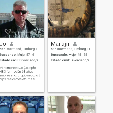
Jo
Martijn
65
•
Roermond, Limburg, Holanda
52
•
Roermond, Limburg, Holanda
Buscando:
Mujer 57 - 61
Buscando:
Mujer 45 - 55
Estado civil:
Divorciado/a
Estado civil:
Divorciado/a
Mi nombre es Jo (Joseph)
HBO formación 63 años
empresario, propio negocio 3
hijos residentes etc. Y así
sucesivamente