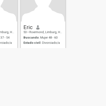
Eric
rg, Holanda
53
•
Roermond, Limburg, Holanda
37 - 54
Buscando:
Mujer 48 - 60
rciado/a
Estado civil:
Divorciado/a
aren
D
st en
t met
r nu van
je, sport
e week, ga
ie, en hou
water sport
der
s
Seguridad en Citas
Mapa del Sitio
Normas de la Comunidad
107, USA, reg. number 5529030.