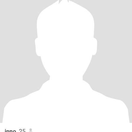
inno
, 25