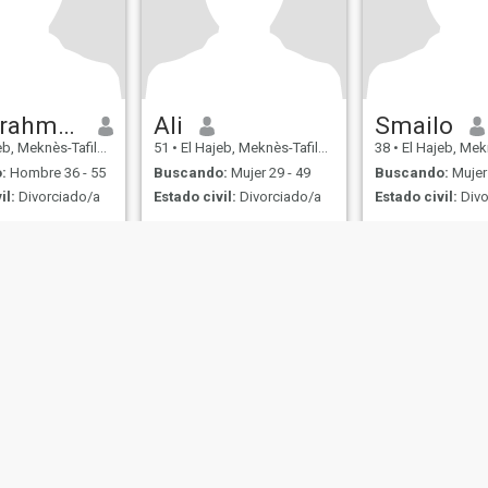
Anderrahmane
Ali
Smailo
eknès-Tafilalet, Marruecos
51
•
El Hajeb, Meknès-Tafilalet, Marruecos
38
•
El Hajeb, Meknès-Tafila
:
Hombre 36 - 55
Buscando:
Mujer 29 - 49
Buscando:
Mujer 
il:
Divorciado/a
Estado civil:
Divorciado/a
Estado civil:
Divo
ple simpa gentil
Sérieux
Rela
enereux
de Uso
Política de Devoluciones
Política de privacidad
Política de cookie
IL MIL, INC. located at 200 Townsend St., Unit 43, San Francisco CA 94