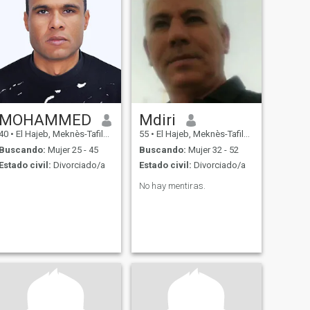
MOHAMMED
Mdiri
40
•
El Hajeb, Meknès-Tafilalet, Marruecos
55
•
El Hajeb, Meknès-Tafilalet, Marruecos
Buscando:
Mujer 25 - 45
Buscando:
Mujer 32 - 52
Estado civil:
Divorciado/a
Estado civil:
Divorciado/a
No hay mentiras.