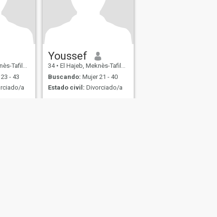
Youssef
let, Marruecos
34
•
El Hajeb, Meknès-Tafilalet, Marruecos
23 - 43
Buscando:
Mujer 21 - 40
rciado/a
Estado civil:
Divorciado/a
Jossi
s
Seguridad en Citas
Mapa del Sitio
Normas de la Comunidad
107, USA, reg. number 5529030.