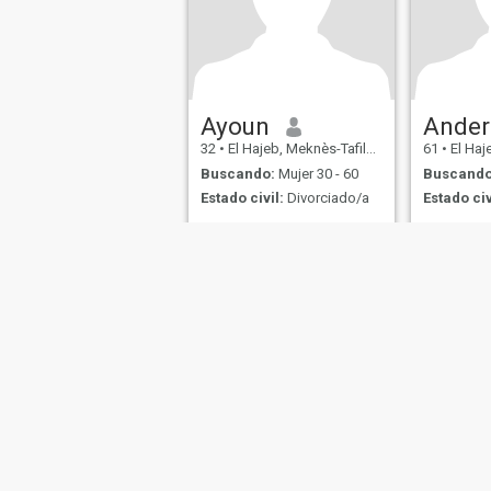
Ayoun
32
•
El Hajeb, Meknès-Tafilalet, Marruecos
61
•
El Hajeb, M
Buscando:
Mujer 30 - 60
Buscando
Estado civil:
Divorciado/a
Estado civ
Homme sim
modeste g
Sobre Nosotros
Contáctenos
Historias Exitosas
Términos 
This website is operated by D