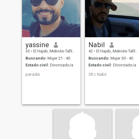
yassine
Nabil
33
•
El Hajeb, Meknès-Tafilalet, Marruecos
42
•
El Hajeb, Meknès-Tafilalet, Marruecos
Buscando:
Mujer 21 - 40
Buscando:
Mujer 30 - 40
Estado civil:
Divorciado/a
Estado civil:
Divorciado/a
paradis
Slt c Nabil