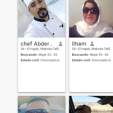
chef Abderrazak
Ilham
36
•
El Hajeb, Meknès-Tafilalet, Marruecos
54
•
El Hajeb, Meknès-Tafilalet, Marruecos
Buscando:
Mujer 25 - 35
Buscando:
Mujer 35 - 65
Estado civil:
Divorciado/a
Estado civil:
Divorciado/a