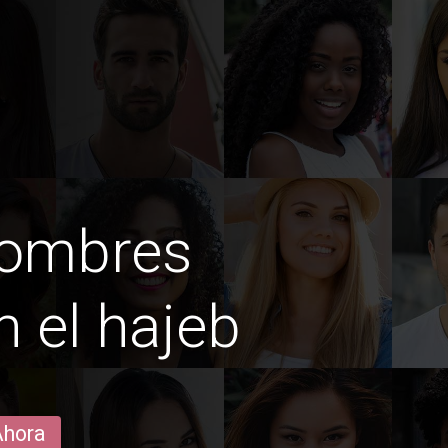
hombres
n el hajeb
Ahora