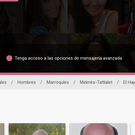
Tenga acceso a las opciones de mensajería avanzada
ales
/
Hombres
/
Marroquíes
/
Meknès-Tafilalet
/
El Haj