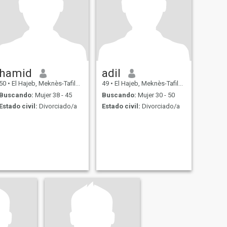
hamid
adil
50
•
El Hajeb, Meknès-Tafilalet, Marruecos
49
•
El Hajeb, Meknès-Tafilalet, Marruecos
Buscando:
Mujer 38 - 45
Buscando:
Mujer 30 - 50
Estado civil:
Divorciado/a
Estado civil:
Divorciado/a