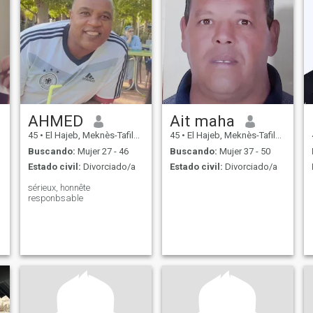
AHMED
Ait maha
45
•
El Hajeb, Meknès-Tafilalet, Marruecos
45
•
El Hajeb, Meknès-Tafilalet, Marruecos
Buscando:
Mujer 27 - 46
Buscando:
Mujer 37 - 50
Estado civil:
Divorciado/a
Estado civil:
Divorciado/a
sérieux, honnête
responbsable