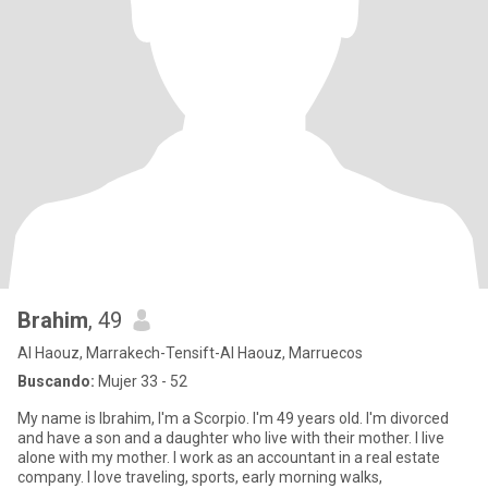
Brahim
, 49
Al Haouz, Marrakech-Tensift-Al Haouz, Marruecos
Buscando:
Mujer 33 - 52
My name is Ibrahim, I'm a Scorpio. I'm 49 years old. I'm divorced
and have a son and a daughter who live with their mother. I live
alone with my mother. I work as an accountant in a real estate
company. I love traveling, sports, early morning walks,