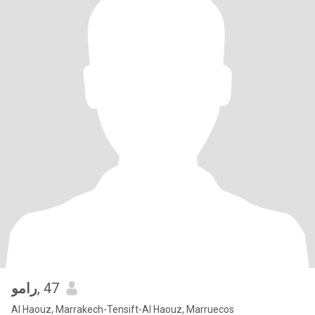
رامو
, 47
Al Haouz, Marrakech-Tensift-Al Haouz, Marruecos