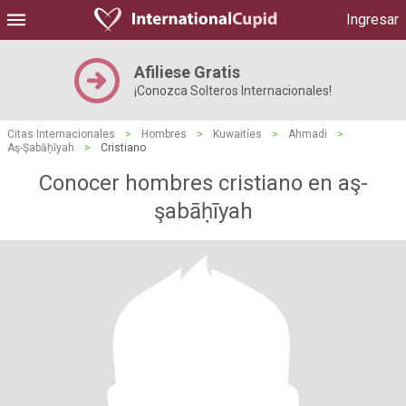
Ingresar
Afiliese Gratis
¡Conozca Solteros Internacionales!
Citas Internacionales
>
Hombres
>
Kuwaitíes
>
Ahmadi
>
Aş-Şabāḥīyah
>
Cristiano
Conocer hombres cristiano en aş-
şabāḥīyah