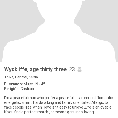
Wyckliffe, age thirty three
, 23
Thika, Central, Kenia
Buscando:
Mujer 19 - 45
Religión:
Cristiano
I'm a peaceful man who prefer a peaceful environment.Romantic,
energetic, smart, hardworking and family orientated.Allergic to
fake people+lies.When i love isn't easy to unlove .Life is enjoyable
if you find a perfect match , someone genuinely loving