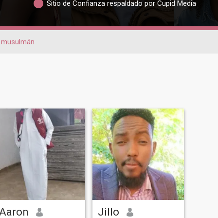
Sitio de Confianza respaldado por Cupid Media
musulmán
Aaron
Jillo