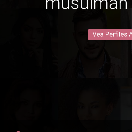
musulmán 
Vea Perfiles 