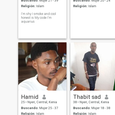
Buscando:
Mujer 21 - 39
Buscando:
Mujer 20 - 24
Religión:
Islam
Religión:
Islam
I'm shy I smoke and cool
honest is My code I'm
aquarius
Hamid
Thabit sad
25
•
Nyeri, Central, Kenia
38
•
Nyeri, Central, Kenia
Buscando:
Mujer 25 - 37
Buscando:
Mujer 18 - 38
Religión:
Islam
Religión:
Islam