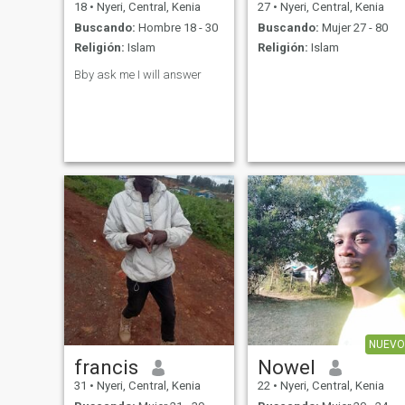
18
•
Nyeri, Central, Kenia
27
•
Nyeri, Central, Kenia
Buscando:
Hombre 18 - 30
Buscando:
Mujer 27 - 80
Religión:
Islam
Religión:
Islam
Bby ask me I will answer
NUEVO
francis
Nowel
31
•
Nyeri, Central, Kenia
22
•
Nyeri, Central, Kenia