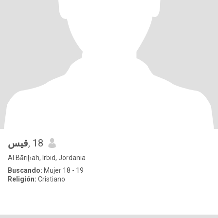
قيس
, 18
Al Bāriḩah, Irbid, Jordania
Buscando:
Mujer 18 - 19
Religión:
Cristiano