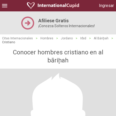
Ingresar
Afiliese Gratis
¡Conozca Solteros Internacionales!
Citas Internacionales
>
Hombres
>
Jordano
>
Irbid
>
Al Bāriḩah
>
Cristiano
Conocer hombres cristiano en al
bāriḩah