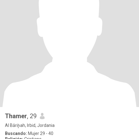
Thamer
, 29
Al Bāriḩah, Irbid, Jordania
Buscando:
Mujer 29 - 40