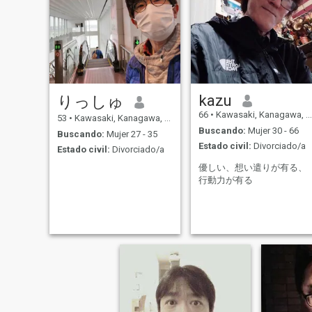
kazu
りっしゅ
66
•
Kawasaki, Kanagawa, Japón
53
•
Kawasaki, Kanagawa, Japón
Buscando:
Mujer 30 - 66
Buscando:
Mujer 27 - 35
Estado civil:
Divorciado/a
Estado civil:
Divorciado/a
優しい、想い遣りが有る、
行動力が有る