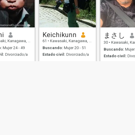
hi
Keichikunn
まさし
i, Kanagawa, Japón
61
•
Kawasaki, Kanagawa, Japón
30
•
Kawasaki, Kanag
:
Mujer 24 - 49
Buscando:
Mujer 20 - 51
Buscando:
Mujer 
il:
Divorciado/a
Estado civil:
Divorciado/a
Estado civil:
Divo
iful lady
Me gusta el deporte., moto, la
naturaleza, el mar y la
montaña. Soy miembro de
oro de AsianDating. Ver sitio
de Uso
Política de Devoluciones
Política de privacidad
Política de cookie
IL MIL, INC. located at 200 Townsend St., Unit 43, San Francisco CA 94