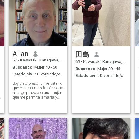
Allan
田島
57
•
Kawasaki, Kanagawa, Japón
65
•
Kawasaki, Kanagawa, Japón
Buscando:
Mujer 40 - 60
Buscando:
Mujer 20 - 45
Estado civil:
Divorciado/a
Estado civil:
Divorciado/a
Soy un profesor universitario
que busca una relación seria
a largo plazo con una mujer
que me permita amarla y
apreciarla.