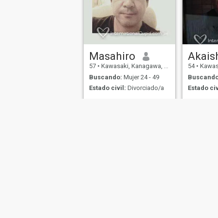
Masahiro
Akais
57
•
Kawasaki, Kanagawa, Japón
54
•
Kawasak
Buscando:
Mujer 24 - 49
Buscando
Estado civil:
Divorciado/a
Estado civ
I like traveling to beautiful
I like beaut
beach.
Sobre Nosotros
Contáctenos
Historias Exitosas
Términos 
This website is operated by D