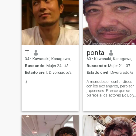
T
ponta
34
•
Kawasaki, Kanagawa, Japón
60
•
Kawasaki, Kanagawa, Japón
Buscando:
Mujer 24 - 43
Buscando:
Mujer 21 - 37
Estado civil:
Divorciado/a
Estado civil:
Divorciado/a
:)
A menudo son confundidos
con los extranjeros, pero son
japoneses. Parece que se
parece a los actores Bo Bo y
Akira. Cuando era joven, me
decían que me parecía a
Stallone o a un actor filipino.