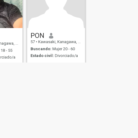
PON
57
•
Kawasaki, Kanagawa, Japón
awa, Japón
Buscando:
Mujer 20 - 60
18 - 55
Estado civil:
Divorciado/a
rciado/a
s
Seguridad en Citas
Mapa del Sitio
Normas de la Comunidad
107, USA, reg. number 5529030.