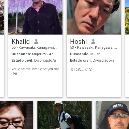
Khalid
Hoshi
55
•
Kawasaki, Kanagawa, Japón
53
•
Kawasaki, Kanagawa, Japón
Buscando:
Mujer 29 - 47
Buscando:
Mujer
Estado civil:
Divorciado/a
Estado civil:
Divorciado/a
You give me love i give you my
まじめ....かな
lifei