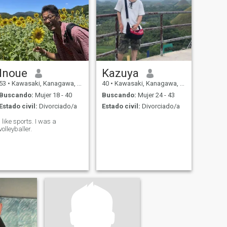
Inoue
Kazuya
53
•
Kawasaki, Kanagawa, Japón
40
•
Kawasaki, Kanagawa, Japón
Buscando:
Mujer 18 - 40
Buscando:
Mujer 24 - 43
Estado civil:
Divorciado/a
Estado civil:
Divorciado/a
I like sports. I was a
volleyballer.